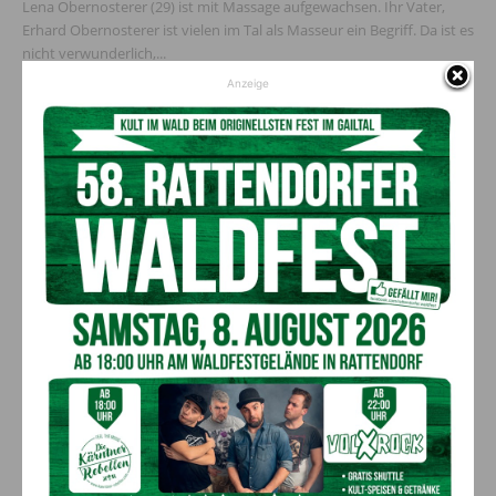
Lena Obernosterer (29) ist mit Massage aufgewachsen. Ihr Vater,
Erhard Obernosterer ist vielen im Tal als Masseur ein Begriff. Da ist es
nicht verwunderlich,...
Anzeige
Top Beitrag
Gastfreundschaft bei Fausto Fedrigo und
„la famiglia”