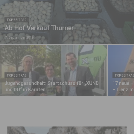
TOP BEITRAG
Ab Hof Verkauf Thurner
7. September 2019
TOP BEITRAG
TOP BEITRA
Jugendgesundheit: Startschuss für „XUND
17 neue H
und DU“ in Kärnten!
– Lienz m