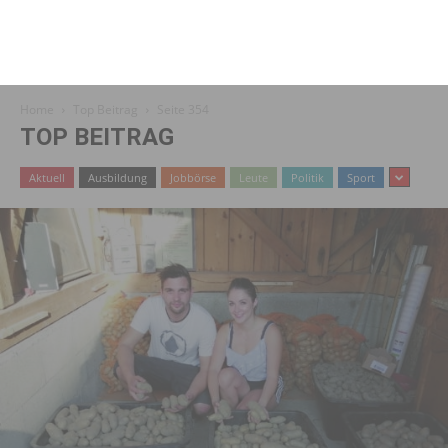
Home
Top Beitrag
Seite 354
TOP BEITRAG
Aktuell
Ausbildung
Jobbörse
Leute
Politik
Sport