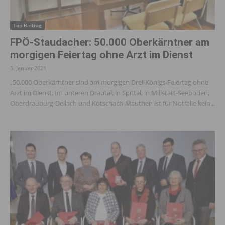
Top Beitrag
FPÖ-Staudacher: 50.000 Oberkärntner am
morgigen Feiertag ohne Arzt im Dienst
5. Januar 2021
„50.000 Oberkärntner sind am morgigen Drei-Königs-Feiertag ohne
Arzt im Dienst. Im unteren Drautal, in Spittal, in Millstatt-Seeboden,
Oberdrauburg-Dellach und Kötschach-Mauthen ist für Notfälle kein...