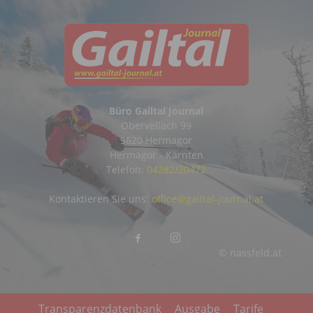
Büro Gailtal Journal
Obervellach 99
9620 Hermagor
Hermagor - Kärnten
Telefon:
04282/20472
Kontaktieren Sie uns:
office@gailtal-journal.at
© nassfeld.at
Transparenzdatenbank
Ausgabe
Tarife