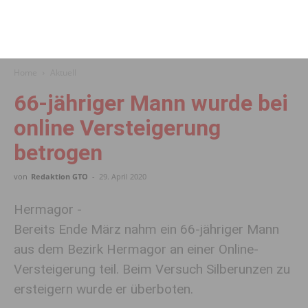
Home
Aktuell
66-jähriger Mann wurde bei
online Versteigerung
betrogen
von
Redaktion GTO
-
29. April 2020
Hermagor -
Bereits Ende März nahm ein 66-jähriger Mann
aus dem Bezirk Hermagor an einer Online-
Versteigerung teil. Beim Versuch Silberunzen zu
ersteigern wurde er überboten.