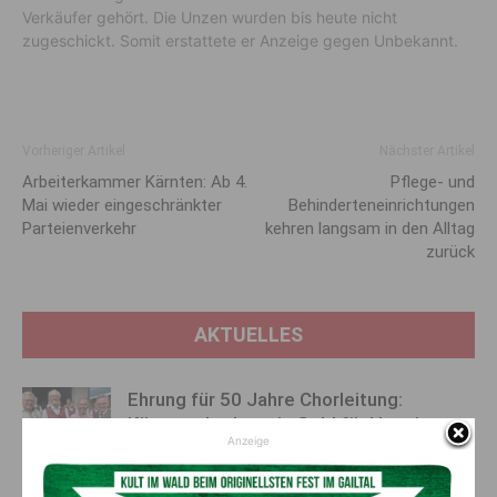
Verkäufer gehört. Die Unzen wurden bis heute nicht
zugeschickt. Somit erstattete er Anzeige gegen Unbekannt.
Vorheriger Artikel
Nächster Artikel
Arbeiterkammer Kärnten: Ab 4.
Pflege- und
Mai wieder eingeschränkter
Behinderteneinrichtungen
Parteienverkehr
kehren langsam in den Alltag
zurück
AKTUELLES
Ehrung für 50 Jahre Chorleitung:
Kärntner Lorbeer in Gold für Herwig
Anzeige
Schwarz
8. August 2026
Aktuell