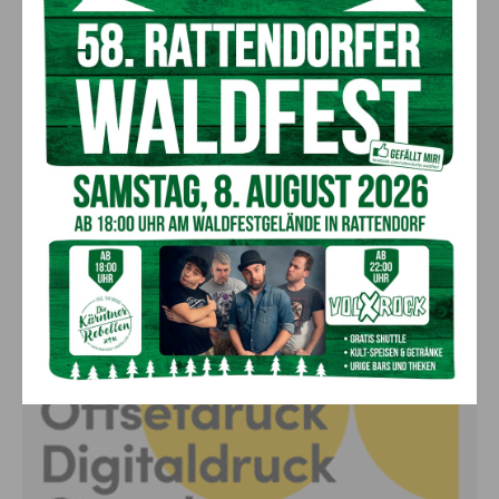
„Paolo Santonino“ wird heute gespielt –
abgesagte Premiere von gestern Abend
wird morgen nachgeholt
8. August 2026
Aktuell
„Sein Charakter bleibt unersetzbar“ –
Fußballverein nimmt Abschied
7. August 2026
Aktuell
Anzeige