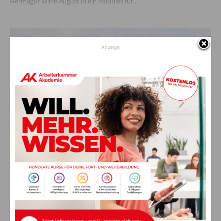
Hermagor Mitte August in ein Paradies für...
Anzeige
ANZEIGE
HBT – Holzbau Team GmbH: Ein
Ansprechpartner für Bauen, Sanieren
und...