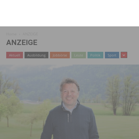
Home
ANZEIGE
ANZEIGE
Aktuell
Ausbildung
Jobbörse
Leute
Politik
Sport