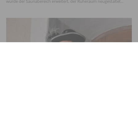
wurde der Saunabereich erweitert, der Ruheraum neugestaltet...
ANZEIGE
Von schartigen Messern und röhrenden
Hirschen
9. Juli 2026