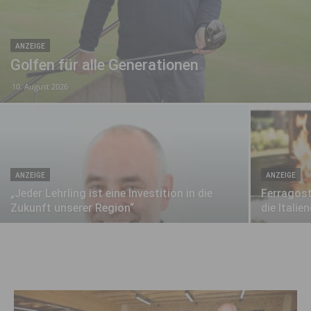
ANZEIGE
Golfen für alle Generationen
10. August 2026
ANZEIGE
ANZEIGE
„Jeder Lehrling ist eine Investition in die
Ferragost
Zukunft unserer Region“
die Italien