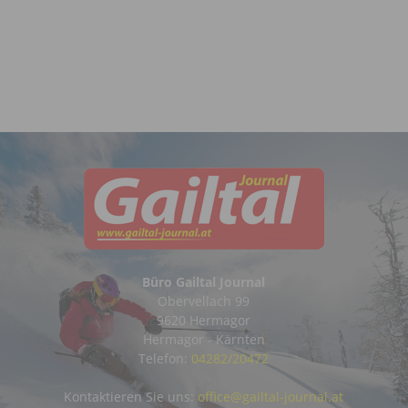
Büro Gailtal Journal
Obervellach 99
9620 Hermagor
Hermagor - Kärnten
Telefon:
04282/20472
Kontaktieren Sie uns:
office@gailtal-journal.at