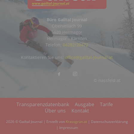
Büro Gailtal Journal
Obervellach 99
9620 Hermagor
Hermagor - Kärnten
Telefon:
04282/20472
Kontaktieren Sie uns:
office@gailtal-journal.at
© nassfeld.at
Transparenzdatenbank
Ausgabe
Tarife
Über uns
Kontakt
2026 © Gailtal Journal | Erstellt von
Krassgrün.at
|
Datenschutzerklärung
|
Impressum