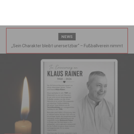
NEWS
„Sein Charakter bleibt unersetzbar“ – Fußballverein nimmt
Abschied