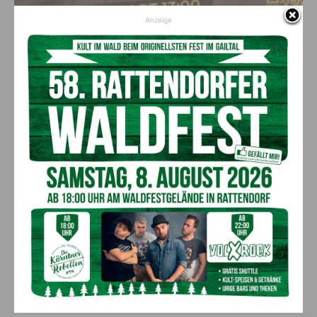
Anzeige
Sport
Nassfeld Inferno geht in die zweite Runde
7. August 2026
Nach der erfolgreichen Premiere im Vorjahr geht das Nassfeld
Inferno am Samstag, dem 22. August 2026 in die zweite Runde. Der
Hindernislauf am Nassfeld...
Abenteuer und attraktive Angebote bei
Sölle Sport in Tröpolach
6. August 2026
Bocciaturnier brachte Sport, Spaß und
Gemeinschaft nach Kötschach-Mauthen
6. August 2026