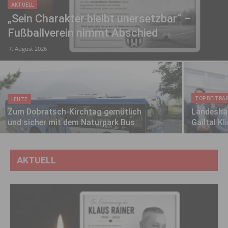
AKTUELL
„Sein Charakter bleibt unersetzbar“ –
Fußballverein nimmt Abschied
7. August 2026
TOP BEITRA
LEUTE
Zum Dobratsch-Kirchtag gemütlich
Landeshau
und sicher mit dem Naturpark Bus
Gailtal Kli
AKTUELL