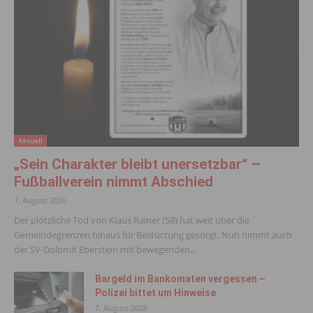
Aktuell
„Sein Charakter bleibt unersetzbar“ –
Fußballverein nimmt Abschied
7. August 2026
Der plötzliche Tod von Klaus Rainer (58) hat weit über die
Gemeindegrenzen hinaus für Bestürzung gesorgt. Nun nimmt auch
der SV-Dolomit Eberstein mit bewegenden...
Bargeld im Bankomaten vergessen –
Polizei bittet um Hinweise
7. August 2026