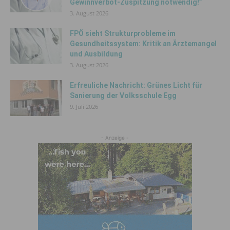
Gewinnverbot-Zuspitzung notwendig!”
3. August 2026
FPÖ sieht Strukturprobleme im
Gesundheitssystem: Kritik an Ärztemangel
und Ausbildung
3. August 2026
Erfreuliche Nachricht: Grünes Licht für
Sanierung der Volksschule Egg
9. Juli 2026
- Anzeige -