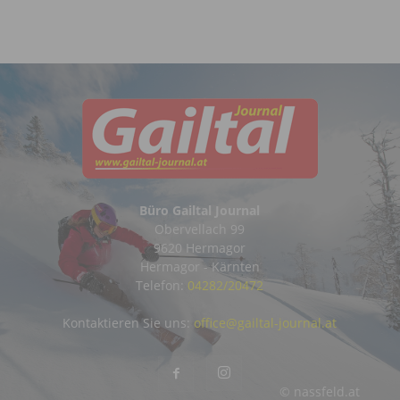
Büro Gailtal Journal
Obervellach 99
9620 Hermagor
Hermagor - Kärnten
Telefon:
04282/20472
Kontaktieren Sie uns:
office@gailtal-journal.at
© nassfeld.at