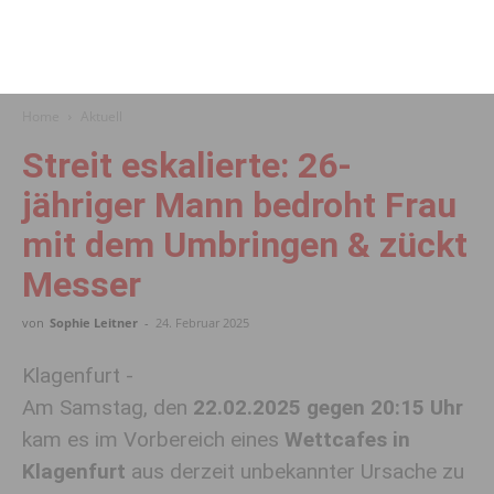
Home
Aktuell
Streit eskalierte: 26-
jähriger Mann bedroht Frau
mit dem Umbringen & zückt
Messer
von
Sophie Leitner
-
24. Februar 2025
Klagenfurt -
Am Samstag, den
22.02.2025 gegen 20:15 Uhr
kam es im Vorbereich eines
Wettcafes in
Klagenfurt
aus derzeit unbekannter Ursache zu