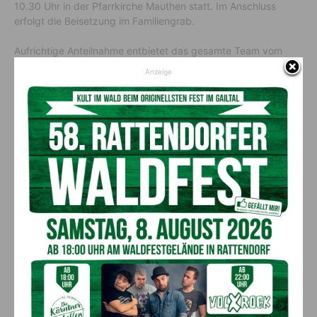
10.30 Uhr in der Pfarrkirche Mauthen statt. Im Anschluss
erfolgt die Beisetzung im Familiengrab.
Aufrichtige Anteilnahme entbietet das gesamte Team vom
Gailtal Journal!
Anzeige
Vorheriger Artikel
Nächster Artikel
Einkaufen mit Herz
Das Rote Kreuz schenkt
Weihnachtsfreude
AKTUELLES
Ehrung für 50 Jahre Chorleitung:
Kärntner Lorbeer in Gold für Herwig
Schwarz
8. August 2026
Aktuell