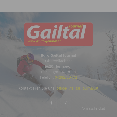
Büro Gailtal Journal
Obervellach 99
9620 Hermagor
Hermagor - Kärnten
Telefon:
04282/20472
Kontaktieren Sie uns:
office@gailtal-journal.at
© nassfeld.at