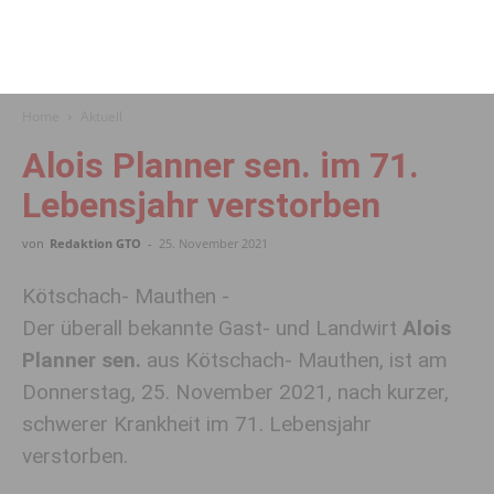
Home
Aktuell
Alois Planner sen. im 71.
Lebensjahr verstorben
von
Redaktion GTO
-
25. November 2021
Kötschach- Mauthen -
Der überall bekannte Gast- und Landwirt
Alois
Planner sen.
aus Kötschach- Mauthen, ist am
Donnerstag, 25. November 2021, nach kurzer,
schwerer Krankheit im 71. Lebensjahr
verstorben.