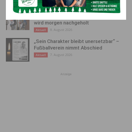
„Paolo Santonino“ wird heute gespielt –
abgesagte Premiere von gestern Abend
wird morgen nachgeholt
8. August 2026
Aktuell
„Sein Charakter bleibt unersetzbar“ –
Fußballverein nimmt Abschied
7. August 2026
Aktuell
Anzeige