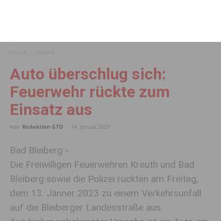
Home
Aktuell
Auto über­schlug sich:
Feuerwehr rückte zum
Einsatz aus
von
Redaktion GTO
-
14. Januar 2023
Bad Bleiberg -
Die Freiwilligen Feuerwehren Kreuth und Bad
Bleiberg sowie die Polizei rückten am Freitag,
dem 13. Jänner 2023 zu einem Verkehrsunfall
auf die Bleiberger Landesstraße aus.