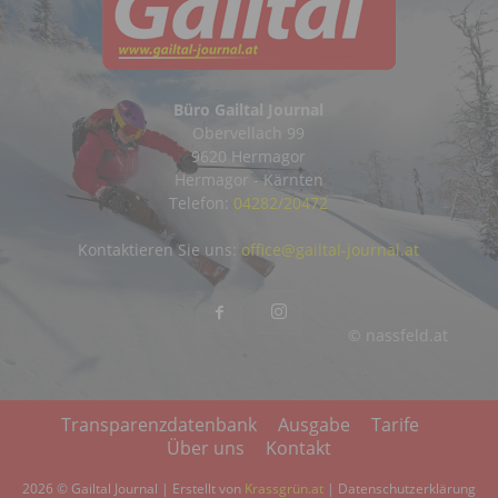
Büro Gailtal Journal
Obervellach 99
9620 Hermagor
Hermagor - Kärnten
Telefon:
04282/20472
Kontaktieren Sie uns:
office@gailtal-journal.at
© nassfeld.at
Transparenzdatenbank
Ausgabe
Tarife
Über uns
Kontakt
2026 © Gailtal Journal | Erstellt von
Krassgrün.at
|
Datenschutzerklärung