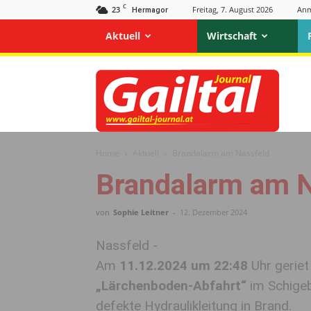
C
23
Freitag, 7. August 2026
Anm
Hermagor
Aktuell
Wirtschaft
Gailtal
Journal
Home
Aktuell
Brandalarm am Nassfeld
Brandalarm am N
von
Sophie Leitner
-
12. Dezember 2024
Nassfeld -
Am
11.12.2024 um 22:48
Uhr geriet
„Lärchenboden-Abfahrt“
im Schigeb
defekte Hydraulikleitung in Brand.