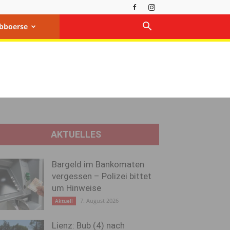
bboerse
AKTUELLES
Bargeld im Bankomaten
vergessen – Polizei bittet
um Hinweise
7. August 2026
Aktuell
Lienz: Bub (4) nach