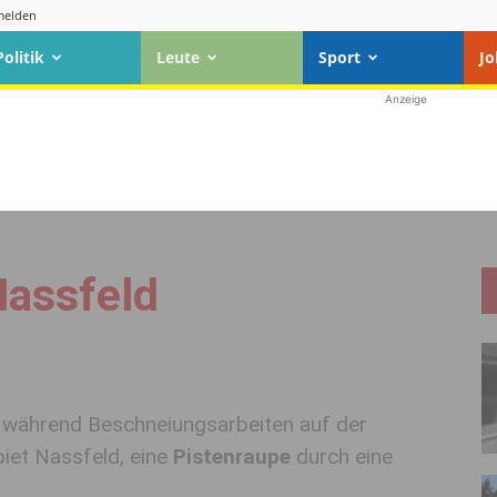
elden
Politik
Leute
Sport
Jo
Anzeige
assfeld
 während Beschneiungsarbeiten auf der
iet Nassfeld, eine
Pistenraupe
durch eine