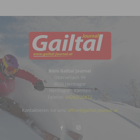
Büro Gailtal Journal
Obervellach 99
9620 Hermagor
Hermagor - Kärnten
Telefon:
04282/20472
Kontaktieren Sie uns:
office@gailtal-journal.at