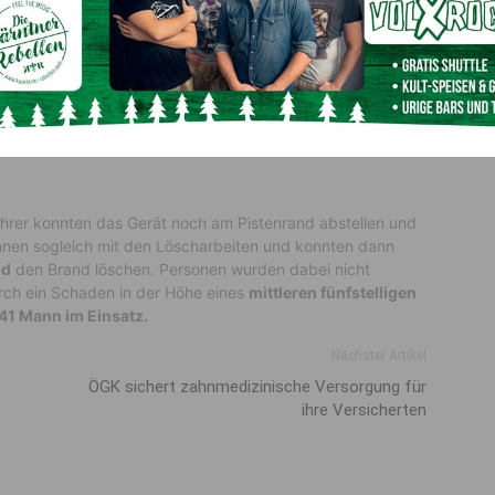
fekten Hydraulikleitung geriet eine Pistenraupe in Brand.
© Nassfeld Seilbahnbetrieb
fahrer konnten das Gerät noch am Pistenrand abstellen und
gannen sogleich mit den Löscharbeiten und konnten dann
ld
den Brand löschen. Personen wurden dabei nicht
rch ein Schaden in der Höhe eines
mittleren fünfstelligen
41 Mann im Einsatz.
Nächster Artikel
ÖGK sichert zahnmedizinische Versorgung für
ihre Versicherten