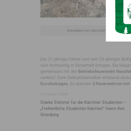
Brandalarm am Nassfeld! Aufgrund einer de
Der 21-jährige Fahrer und sein 23-jähriger Bei
sich rechtzeitig in Sicherheit bringen. Sie be
gemeinsam mit der
Betriebsfeuerwehr Nassfe
verletzt. Dem Seilbahnbetreiber entstand dadu
Eurobetrages
. Es standen
3 Feuerwehren mit 
Vorheriger Artikel
Starke Stimme für die Kärntner Studenten –
„Freiheitliche Studenten Kärnten“ feiern ihre
Gründung