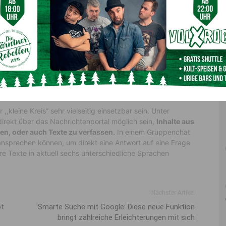
book und Instagram
ein
kleiner blauer Kreis
auf. Hinter
telligenz namens
Meta AI
. Demnach basiert diese
neue KI
soll in der Lage sein, unterschiedlichste Aufgaben zu
 bringen?
terungen bringt das neue
r ,,kleine Kreis” sehr vielseitig einsetzbar sein. Unter
 direkt über das Nachrichtenportal möglich sein,
Inhalte aus
en, oder auch Texte zu verfassen.
In einem Gruppenchat
nsprechen können, um direkt eine Antwort auf eine Frage
Texte in aktuell sechs unterschiedliche Sprachen
Nächster Artikel
ot
Smarte Suche mit Google: Diese neue Funktion
bringt zahlreiche Erleichterungen mit sich