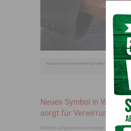
Hast du ihn schon bemerkt? Seit März findet man in What
m
Neues Symbol in WhatsAp
sorgt für Verwirrung
Plötzlich aufgetaucht und wenige Wissen, was