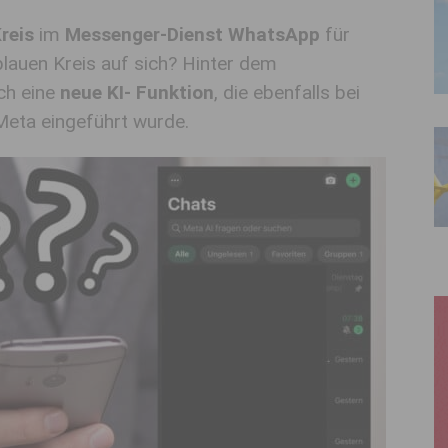
Kreis
im
Messenger-Dienst WhatsApp
für
lauen Kreis auf sich? Hinter dem
ch eine
neue KI- Funktion
, die ebenfalls bei
eta eingeführt wurde.