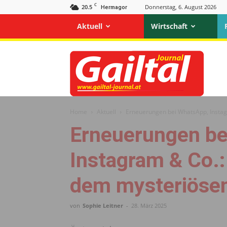
C
20.5
Donnerstag, 6. August 2026
Hermagor
Aktuell
Wirtschaft
Gailtal
Journal
Home
Aktuell
Erneuerungen bei WhatsApp, Instagr
Erneuerungen be
Instagram & Co.:
dem mysteriösen
von
Sophie Leitner
-
28. März 2025