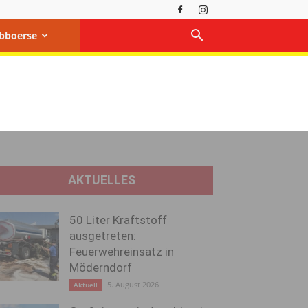
bboerse
AKTUELLES
50 Liter Kraftstoff
ausgetreten:
Feuerwehreinsatz in
Möderndorf
5. August 2026
Aktuell