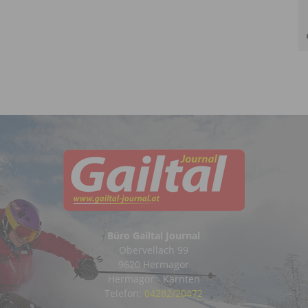
Büro Gailtal Journal
Obervellach 99
9620 Hermagor
Hermagor - Kärnten
Telefon:
04282/20472