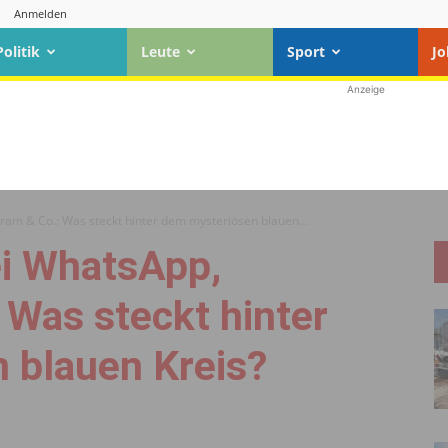
Anmelden
Politik
Leute
Sport
Jo
Anzeige
am & Co.: Was steckt hinter dem mysteriösen blauen...
i WhatsApp,
 Was steckt hinter
 blauen Kreis?