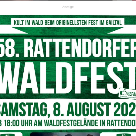
Anzeige
sApp einen kleinen blauen Kreis. Aber welche Funktionen erfüllt dieser
ysteriöse Kreis?
© Pixabay
p, Facebook und Instagram
 das
neue Symbol
mit sich bringt:
Seit diesem Monat