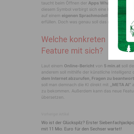
taucht beim Öffnen der
Apps WhatsApp, Face
diesem Symbol verbirgt sich eine künstliche In
auf einem
eigenen Sprachmodell
von Meta und 
erfüllen. Doch was genau soll das neue Feature
Welche konkreten Erleich
Feature mit sich?
Laut einem
Online-Bericht
von
5 min.at
soll de
anderem soll mithilfe der künstliche Intelligenz
dem Internet abzurufen, Fragen zu beantwort
soll man demnach die KI direkt mit
,,META AI”
a
zu bekommen. Außerdem kann das neue Feature 
übersetzen.
Vorheriger Artikel
Wo ist der Glückspilz? Erster Siebenfachjackp
mit 11 Mio. Euro für den Sechser wartet!