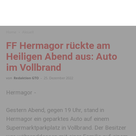
Home
Aktuell
FF Hermagor rückte am
Heiligen Abend aus: Auto
im Vollbrand
von
Redaktion GTO
-
25. Dezember 2022
Hermagor -
Gestern Abend, gegen 19 Uhr, stand in
Hermagor ein geparktes Auto auf einem
Supermarktparkplatz in Vollbrand. Der Besitzer