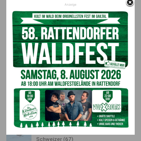
Anzeige
Vorheriger Artikel
Nächster Artikel
Christbaumbasar
Infektionen rekordverdächtig
hoch: Heftige Grippe­welle
AKTUELLES
Kirchtag in St. Lorenzen
6. August 2026
Aktuell
50 Liter Kraftstoff ausgetreten:
Feuerwehreinsatz in Möderndorf
5. August 2026
Aktuell
Großeinsatz in Arnoldstein:
Grenzüberschreitende Suchaktion nach
Schweizer (67)