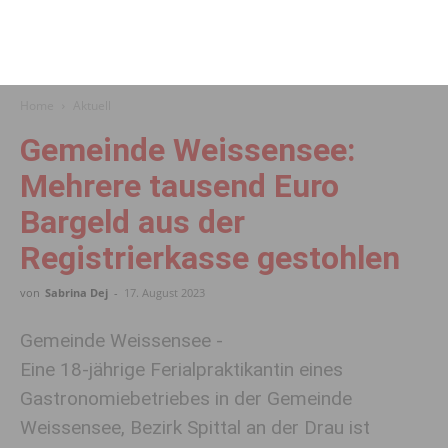
Home
Aktuell
Gemeinde Weissensee:
Mehrere tausend Euro
Bargeld aus der
Registrierkasse gestohlen
von
Sabrina Dej
-
17. August 2023
Gemeinde Weissensee -
Eine 18-jährige Ferialpraktikantin eines
Gastronomiebetriebes in der Gemeinde
Weissensee, Bezirk Spittal an der Drau ist