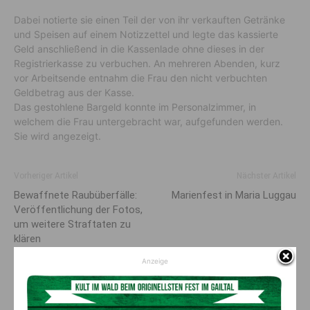
Dabei notierte sie einen Teil der von ihr verkauften Getränke
und Speisen auf einem Notizzettel und legte das kassierte
Geld anschließend in die Kassenlade ohne dieses in der
Registrierkasse zu verbuchen. An mehreren Abenden, kurz
vor Arbeitsende entnahm die Frau den nicht verbuchten
Geldbetrag aus der Kasse.
Das gestohlene Bargeld konnte im Personalzimmer, in
welchem die Frau untergebracht war, aufgefunden werden.
Sie wird angezeigt.
Vorheriger Artikel
Nächster Artikel
Bewaffnete Raubüberfälle:
Marienfest in Maria Luggau
Veröffentlichung der Fotos,
um weitere Straftaten zu
klären
Anzeige
AKTUELLES