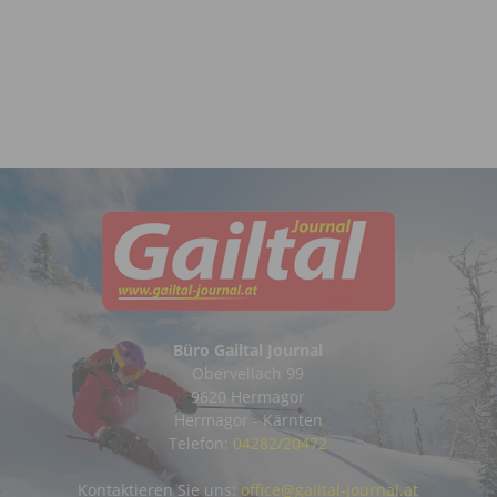
Büro Gailtal Journal
Obervellach 99
9620 Hermagor
Hermagor - Kärnten
Telefon:
04282/20472
Kontaktieren Sie uns:
office@gailtal-journal.at