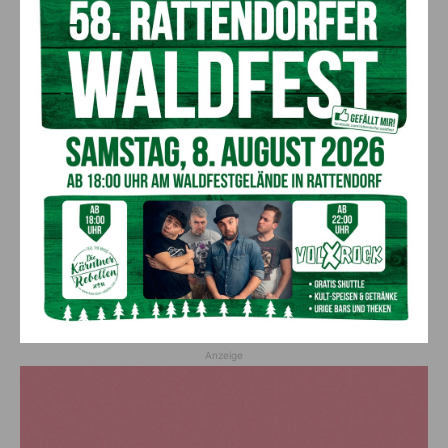
Ehrung für 50 Jahre Chorleitung:
Kärntner Lorbeer in Gold für Herwig
Schwarz
8. August 2026
Aktuell
„Paolo Santonino“ wird heute gespielt –
abgesagte Premiere von gestern Abend
wird morgen nachgeholt
8. August 2026
Aktuell
„Sein Charakter bleibt unersetzbar“ –
Fußballverein nimmt Abschied
7. August 2026
Aktuell
Anzeige