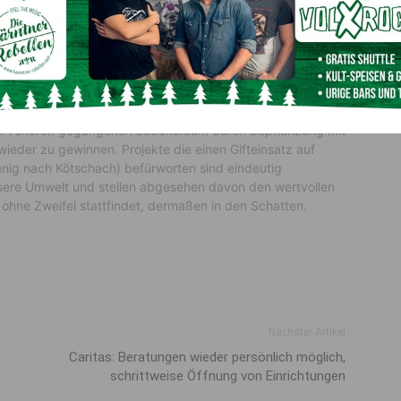
igentlich äußerst erfolgreich vermehrt
haffen, wie wichtig es ist Lebensraum für
cht verloren gegangenen Lebensraum durch Bepflanzung mit
ieder zu gewinnen. Projekte die einen Gifteinsatz auf
nig nach Kötschach) befürworten sind eindeutig
nsere Umwelt und stellen abgesehen davon den wertvollen
r ohne Zweifel stattfindet, dermaßen in den Schatten.
Nächster Artikel
Caritas: Beratungen wieder persönlich möglich,
schrittweise Öffnung von Einrichtungen