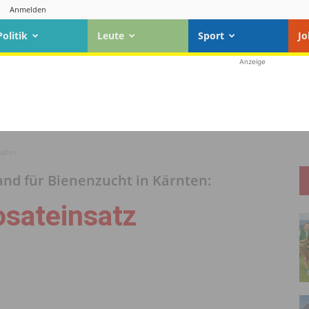
Anmelden
Politik
Leute
Sport
Jo
Anzeige
bahn
d für Bienenzucht in Kärnten:
osateinsatz