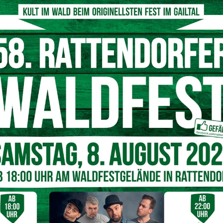
tor aufgebauter Technik soll das Herbizid versprüht werden.
wir die Nachricht aufgenommen, dass imZuge einer
trecke im Gailtal auf einnachweislich höchst umstrittenes
werden soll. Ein an und für sich sehr zu begrüßendes und
itig ausnahmslos jeden positiven oder nachhaltigen
als Vertreter von rund 3500 Imkerinnen undImker in Land
en diesem Vorhaben umgehend Einhalt zu gebieten, und