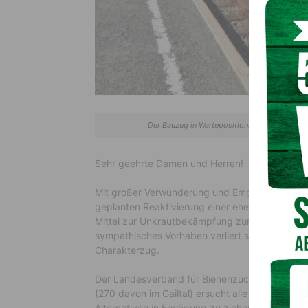
Der Bauzug in Warteposition. Mittels am Trak
Sehr geehrte Damen und Herren!
Mit großer Verwunderung und Empörung haben 
geplanten Reaktivierung einer ehemaligen Bahns
Mittel zur Unkrautbekämpfung zurückgegriffen 
sympathisches Vorhaben verliert somit gleichze
Charakterzug.
Der Landesverband für Bienenzucht in Kärnten 
(270 davon im Gailtal) ersucht alle Zuständig
Alternativen in Erwägung zu ziehen!