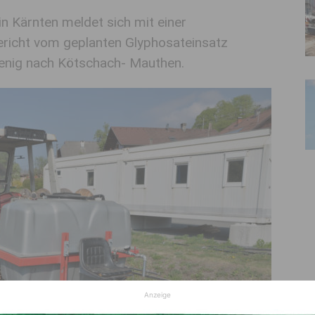
n Kärnten meldet sich mit einer
richt vom geplanten Glyphosateinsatz
Jenig nach Kötschach- Mauthen.
Anzeige