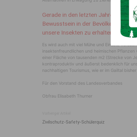
Gerade in den letzten Jahren wurde e
Bewusstsein in der Bevölkerung gesc
unsere Insekten zu erhalten.
Es wird auch mit viel Mühe und Einsatz versu
insektenfreundlichen und heimischen Pflanzen w
einer Fläche von tausenden m2 (Strecke von Je
kontraproduktiv und äußerst bedenklich für u
nachhaltigen Tourismus, wie er im Gailtal bishe
Für den Vorstand des Landesverbandes
Obfrau Elisabeth Thurner
Vorheriger Artikel
Zivilschutz-Safety-Schülerquiz