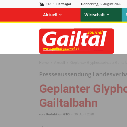
C
31.1
Donnerstag, 6. August 2026
Hermagor
Aktuell
Wirtschaft
Gailtal
Journal
Home
Aktuell
Geplanter Glyphosateinsatz Gailtal
Presseaussendung Landesverban
Geplanter Glyph
Gailtalbahn
von
Redaktion GTO
-
30. April 2020