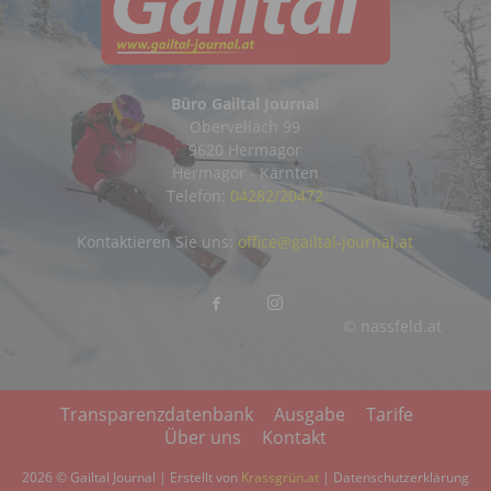
Büro Gailtal Journal
Obervellach 99
9620 Hermagor
Hermagor - Kärnten
Telefon:
04282/20472
Kontaktieren Sie uns:
office@gailtal-journal.at
© nassfeld.at
Transparenzdatenbank
Ausgabe
Tarife
Über uns
Kontakt
2026 © Gailtal Journal | Erstellt von
Krassgrün.at
|
Datenschutzerklärung