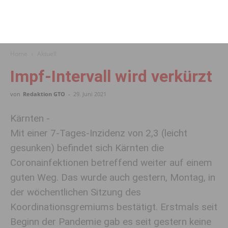
Home
Aktuell
Impf-Intervall wird verkürzt
von
Redaktion GTO
-
29. Juni 2021
Kärnten -
Mit einer 7-Tages-Inzidenz von 2,3 (leicht
gesunken) befindet sich Kärnten die
Coronainfektionen betreffend weiter auf einem
guten Weg. Das wurde auch gestern, Montag, in
der wöchentlichen Sitzung des
Koordinationsgremiums bestätigt. Erstmals seit
Beginn der Pandemie gab es seit gestern keine