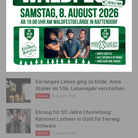
Pilotprojekt aufgebaut werden, welches dann auf die breite
Bevölkerung ausgerollt werden könnte.
Vorheriger Artikel
Nächster Artikel
Josef Wieser im 79.
Kaiser: “Unsere gemeinsamen
Lebensjahr verstorben
Wurzeln machen uns stärker”
AKTUELLES
Ein langes Leben ging zu Ende: Anna
Stulier im 106. Lebensjahr verstorben
8. August 2026
Aktuell
Ehrung für 50 Jahre Chorleitung:
Kärntner Lorbeer in Gold für Herwig
Schwarz
8. August 2026
Aktuell