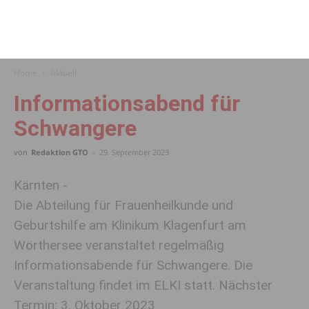
Home
Aktuell
Informationsabend für
Schwangere
von
Redaktion GTO
-
29. September 2023
Kärnten -
Die Abteilung für Frauenheilkunde und
Geburtshilfe am Klinikum Klagenfurt am
Wörthersee veranstaltet regelmäßig
Informationsabende für Schwangere. Die
Veranstaltung findet im ELKI statt. Nächster
Termin: 3. Oktober 2023