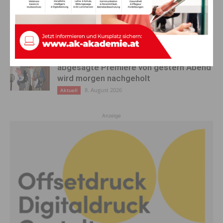
Ehrung für 50 Jahre Chorleitung:
Kärntner Lorbeer in Gold für Herwig
Schwarz
8. August 2026
Aktuell
„Paolo Santonino“ wird heute gespielt –
abgesagte Premiere von gestern Abend
wird morgen nachgeholt
8. August 2026
Aktuell
Anzeige