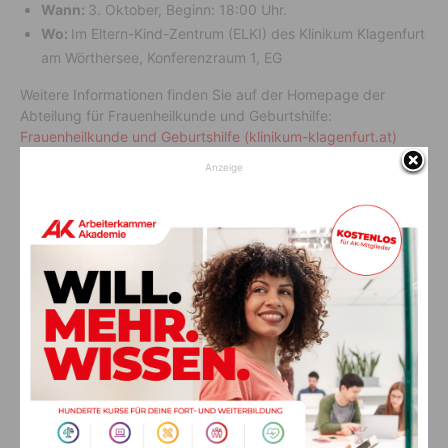
Wann:
3. Oktober, Beginn: 18:00 Uhr.
Wo:
Im Eltern-Kind-Zentrum (ELKI) des Klinikum Klagenfurt
am Wörthersee, Konferenzraum 1, EG
Weitere Informationen finden Sie auf der Homepage der
Abteilung für Frauenheilkunde und Geburtshilfe:
Frauenheilkunde und Geburtshilfe (klinikum-klagenfurt.at)
Anzeige
Vorheriger Artikel
Nächster Artikel
Arbeitsunfall mit Kleber
„Coffee with Cops“
AKTUELLES
Ein langes Leben ging zu Ende: Anna
Stulier im 106. Lebensjahr verstorben
8. August 2026
Aktuell