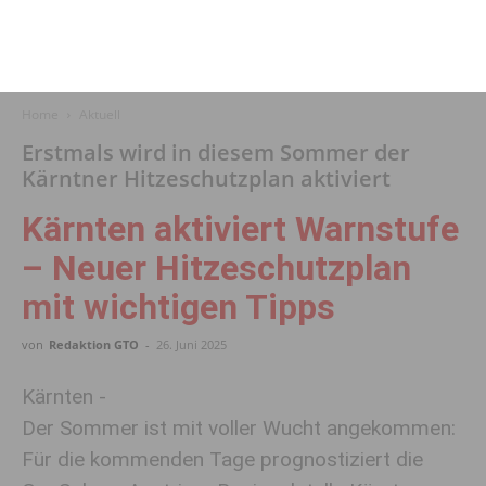
Home
Aktuell
Erstmals wird in diesem Sommer der
Kärntner Hitzeschutzplan aktiviert
Kärnten aktiviert Warnstufe
– Neuer Hitzeschutzplan
mit wichtigen Tipps
von
Redaktion GTO
-
26. Juni 2025
Kärnten -
Der Sommer ist mit voller Wucht angekommen:
Für die kommenden Tage prognostiziert die