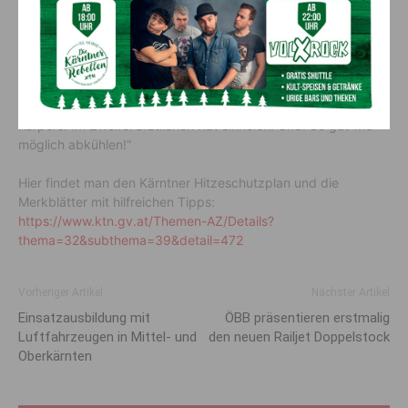
„Viel trinken – bevorzugt Wasser oder ungesüßten Tee, auch
ohne Durstgefühl. Körperliche Anstrengung vermeiden –
insbesondere in den heißen Mittagsstunden zwischen 11 und
17 Uhr. Wohnräume kühl halten – früh morgens lüften, dann
Fenster schließen und abdunkeln. Achtung bei Medikamenten
– manche Arzneien beeinflussen die Wärmeregulierung des
Körpers. Im Zweifel ärztlichen Rat einholen! Und: So gut wie
möglich abkühlen!“
Hier findet man den Kärntner Hitzeschutzplan und die
Merkblätter mit hilfreichen Tipps:
https://www.ktn.gv.at/Themen-AZ/Details?
thema=32&subthema=39&detail=472
Vorheriger Artikel
Nächster Artikel
Einsatzausbildung mit
ÖBB präsentieren erstmalig
Luftfahrzeugen in Mittel- und
den neuen Railjet Doppelstock
Oberkärnten