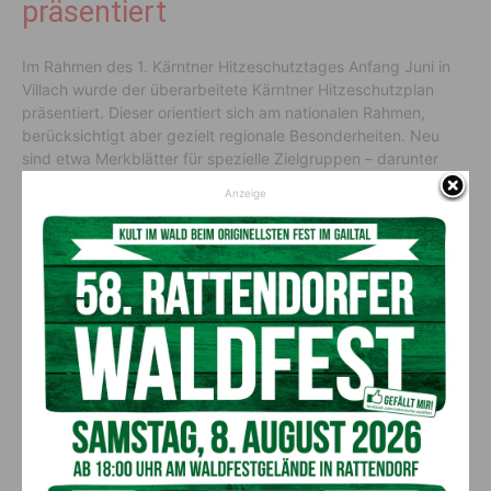
präsentiert
Im Rahmen des 1. Kärntner Hitzeschutztages Anfang Juni in
Villach wurde der überarbeitete Kärntner Hitzeschutzplan
präsentiert. Dieser orientiert sich am nationalen Rahmen,
berücksichtigt aber gezielt regionale Besonderheiten. Neu
sind etwa Merkblätter für spezielle Zielgruppen – darunter
Säuglinge, Haustierbesitzer, pflegende Angehörige oder
Anzeige
medizinisches Personal.
„Unser Ziel ist es, Wissen zu verbreiten und ein starkes
Netzwerk gegen die Hitze aufzubauen. Mit dem neuen Plan
und dem laufenden Hitzewarnsystem schaffen wir dafür die
nötigen Strukturen“, betont
Prettner
.
Vier einfache Regeln für heiße
Tage
Prettner
gibt vier einfache Hitzeschutz-Tipps für heiße Tage: