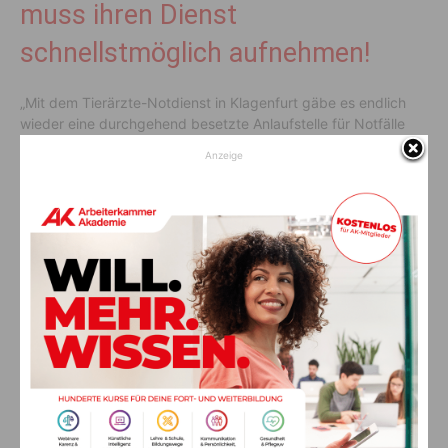
muss ihren Dienst
schnellstmöglich aufnehmen!
„Mit dem Tierärzte-Notdienst in Klagenfurt gäbe es endlich
wieder eine durchgehend besetzte Anlaufstelle für Notfälle
am Wochenende. Dementsprechend wichtig ist es, dass diese
Anzeige
Einrichtung schnellstmöglich ihren Dienst aufnimmt. Die
Besorgnis der Haustierhalterinnen und -halter ist absolut
nachzuvollziehen. Genauso wie ihr Unverständnis, warum in
dieser Sache nichts passiert“, so
Rakuscha
abschließend.
Vorheriger Artikel
Nächster Artikel
Unwetter: Hochwasser und
Aufhebung einer Verordnung
Murenabgang in Hermagor
AKTUELLES