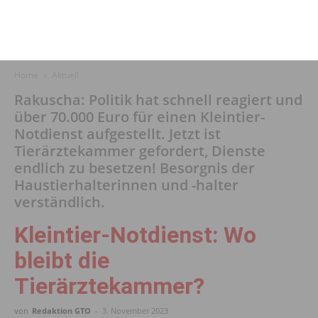
Home
Aktuell
Rakuscha: Politik hat schnell reagiert und
über 70.000 Euro für einen Kleintier-
Notdienst aufgestellt. Jetzt ist
Tierärztekammer gefordert, Dienste
endlich zu besetzen! Besorgnis der
Haustierhalterinnen und -halter
verständlich.
Kleintier-Notdienst: Wo
bleibt die
Tierärztekammer?
von
Redaktion GTO
-
3. November 2023