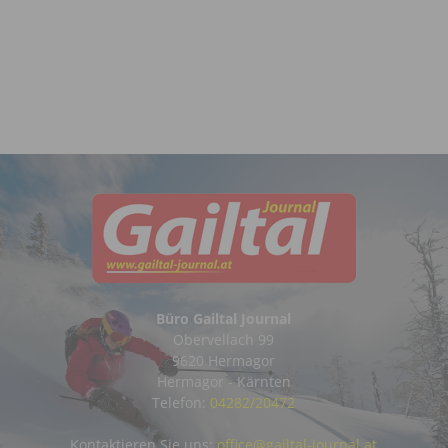
Büro Gailtal Journal
Obervellach 99
9620 Hermagor
Hermagor - Kärnten
Telefon:
04282/20472
Kontaktieren Sie uns:
office@gailtal-journal.at