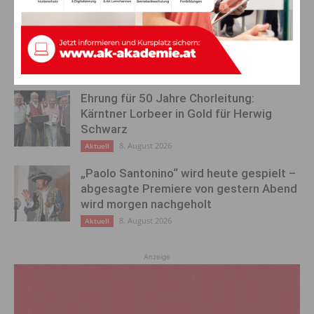
Ein langes Leben ging zu Ende: Anna
Stulier im 106. Lebensjahr verstorben
8. August 2026
Aktuell
Ehrung für 50 Jahre Chorleitung:
Kärntner Lorbeer in Gold für Herwig
Schwarz
8. August 2026
Aktuell
„Paolo Santonino“ wird heute gespielt –
abgesagte Premiere von gestern Abend
wird morgen nachgeholt
8. August 2026
Aktuell
Anzeige