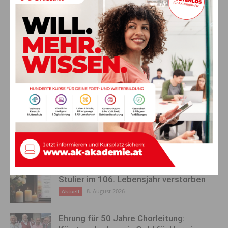
https://shop.oelzgrafik.at/visualkunst-gerold-oelz
Vorheriger Artikel
Nächster Artikel
Gelungene Premiere beim
Pkw prallt auf Motorrad –
Mahringerhaus: Wertschacher
Lenker ohne Führerschein
Pensionisten feierten
angezeigt
stimmungsvolles Grillfest
AKTUELLES
Ein langes Leben ging zu Ende: Anna
Stulier im 106. Lebensjahr verstorben
8. August 2026
Aktuell
Ehrung für 50 Jahre Chorleitung: