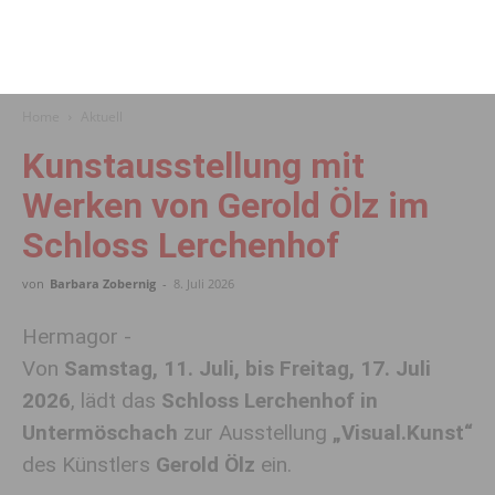
Home
Aktuell
Kunstausstellung mit
Werken von Gerold Ölz im
Schloss Lerchenhof
von
Barbara Zobernig
-
8. Juli 2026
Hermagor -
Von
Samstag, 11. Juli, bis Freitag, 17. Juli
2026
, lädt das
Schloss Lerchenhof in
Untermöschach
zur Ausstellung
„Visual.Kunst“
des Künstlers
Gerold Ölz
ein.