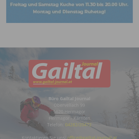
Büro Gailtal Journal
Obervellach 99
9620 Hermagor
Hermagor - Kärnten
Telefon:
04282/20472
Kontaktieren Sie uns:
office@gailtal-journal.at