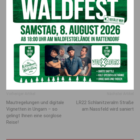
so gut wie gesichert sei. Jedenfalls untergräbt diese
Kampagne das Vertrauen in politische Prozesse, zumal
Bürgerinnen und Bürger kaum noch unterscheiden können
zwischen Lobbyismus, Meinungsmache und tatsächlichen
Entscheidungsgrundlagen.
Es geht um mehr als einen Tunnel – es geht auch um
Glaubwürdigkeit, Nachhaltigkeit und demokratische
Verantwortung.
ÖAV Sektion Obergailtal-Lesachtal
Obmann Sepp Lederer
Vorheriger Artikel
Nächster Artikel
Mautregelungen und digitale
LR22 Schlanitzeralm Straße
Vignetten in Ungarn – so
am Nassfeld wird saniert
gelingt Ihnen eine sorglose
Reise!