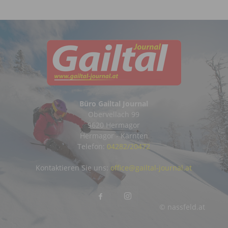
Büro Gailtal Journal
Obervellach 99
9620 Hermagor
Hermagor - Kärnten
Telefon:
04282/20472
Kontaktieren Sie uns:
office@gailtal-journal.at
© nassfeld.at