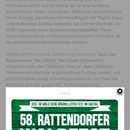
Plöckenpass prüft und im Herbst die für eine fundierte
Entscheidung nötigen Grundlagen liefern soll, wird politischer
Druck erzeugt. Die Infrastrukturbeauftragte der Region Friaul-
Julisch Venetien, Cristina Amirante, hat sich bereits Ende Juli
2025 zugunsten eines Scheiteltunnels festgelegt. Diese
Entscheidung wurde in Friaul parteiübergreifend kritisiert, da
sie ohne transparente Konsultation erfolgte.
Weiters wird eine breite Zustimmung behauptet. Dass „alle
Bürgermeister des Gailtals“ den Tunnel befürworten,
entspricht nicht den Tatsachen. Fakt ist, dass zahlreiche
Gemeindevertreter eine ergebnisoffene Prüfung fordern und
Bürgerinitiativen sowie Umweltorganisationen von Friaul bis
Kitzbühel sich klar gegen den Tunnel aussprechen.
Anzeige
Wirtschaftliche Heilsversprechen, dass allein der Tunnel die
Abwanderung stoppen und die Region wirtschaftlich beleben
könne, sind weitere Beispiele manipulativer Kommunikation.
Äußerst fragwürdig sind auch Versprechen, wonach
Schwerverkehr auf der Plöckenpassroute mit dem Tunnel
auszuschließen und die Finanzierung aus EU-Mitteln trotzdem