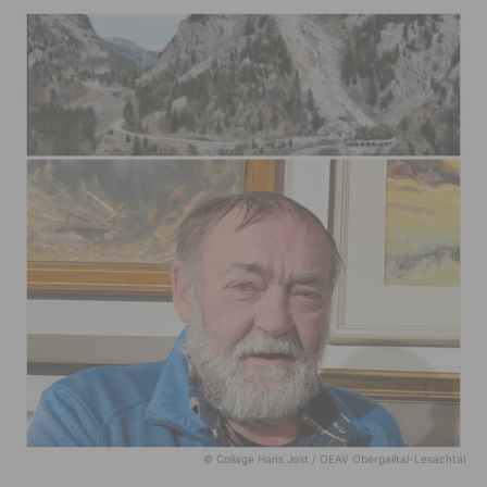
© Collage Hans Jost / OEAV Obergailtal-Lesachtal