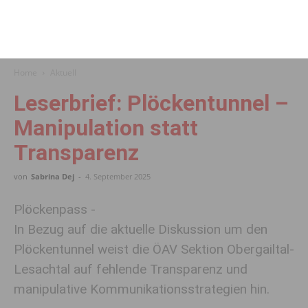
Home
Aktuell
Leserbrief: Plöckentunnel –
Manipulation statt
Transparenz
von
Sabrina Dej
-
4. September 2025
Plöckenpass -
In Bezug auf die aktuelle Diskussion um den
Plöckentunnel weist die ÖAV Sektion Obergailtal-
Lesachtal auf fehlende Transparenz und
manipulative Kommunikationsstrategien hin.