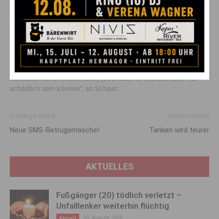
Man fordert nun Maßnahmen des Bundes, „um einen
rascheren Ausstieg aus primärem Mikroplastik in Produkten“
wie Zahnpasta oder Duschgel auf EU-Ebene zu erwirken.
„Welche konkreten Auswirkungen Mikroplastik auf die
Gesundheit von Lebewesen hat, ist noch nicht wirklich
bekannt. Allerdings wissen wir, dass Zusatzstoffe, die in
Kunststoffen enthalten sind, jedenfalls für Mensch und Tier
schädlich sein können“, so Schaar.
Vorheriger Artikel
Nächster Artikel
Neue SMS-Betrugsmasche!
Tanken wird teurer
AKTUELLES
Fußgänger (20) tödlich verletzt –
Unfalllenker weiterhin flüchtig
10. August 2026
Aktuell