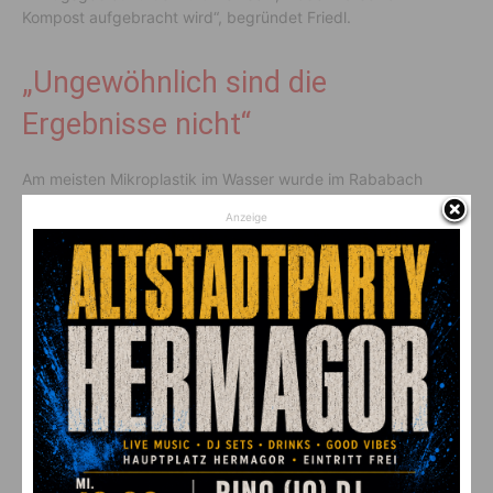
Kompost aufgebracht wird“, begründet Friedl.
„Ungewöhnlich sind die
Ergebnisse nicht“
Am meisten Mikroplastik im Wasser wurde im Rababach
nachgewiesen – denkbar sind Einträge durch die Autobahn,
Anzeige
einzelne Betriebe und die Landwirtschaft. Den höchsten
Messwert im Sediment wies der Peratschitzenbach-Zubringer
auf – hier dürfte ein betrieblicher Eintrag der Grund sein.
„Ungewöhnlich sind die Ergebnisse nicht“, so Friedl. Man gehe
davon aus, dass Flüsse in anderen Bundesländern ähnlich
belastet sind, Vergleiche seien jedoch schlichtweg nicht
möglich. „Denn es gibt immer noch kein genormtes Verfahren
für die Probenahme, die Aufbereitung der Proben oder für die
Analytik“, erklärt Schaar.
Nun soll Bund handeln