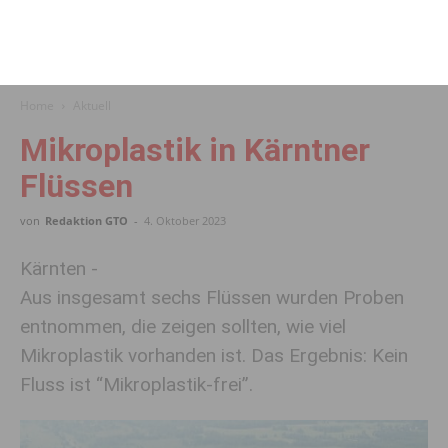
Home
Aktuell
Mikroplastik in Kärntner
Flüssen
von
Redaktion GTO
-
4. Oktober 2023
Kärnten -
Aus insgesamt sechs Flüssen wurden Proben
entnommen, die zeigen sollten, wie viel
Mikroplastik vorhanden ist. Das Ergebnis: Kein
Fluss ist “Mikroplastik-frei”.