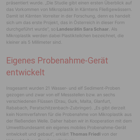
präsentiert wurde. „Die Studie gibt einen ersten Überblick auf
das Vorkommen von Mikroplastik in Kärntens Fließgewässern.
Damit ist Kärnten Vorreiter in der Forschung, denn es handelt
sich um das erste Projekt, das in Österreich in dieser Form
durchgeführt wurde“, so
Landesrätin Sara Schaar
. Als
Mikroplastik werden dabei Plastikteilchen bezeichnet, die
kleiner als 5 Millimeter sind.
Eigenes Probenahme-Gerät
entwickelt
Insgesamt wurden 21 Wasser- und elf Sediment-Proben
gezogen und zwar von elf Messstellen bzw. an sechs
verschiedenen Flüssen (Drau, Gurk, Malta, Glanfurt,
Rababach, Peratschitzenbach-Zubringer). „Es gibt derzeit
kein Normverfahren für die Probenahme von Mikroplastik aus
der fließenden Welle. Daher haben wir in Kooperation mit dem
Umweltbundesamt ein eigenes mobiles Probenahme-Gerät
entwickelt und gebaut“, erklärt
Thomas Friedl
von der