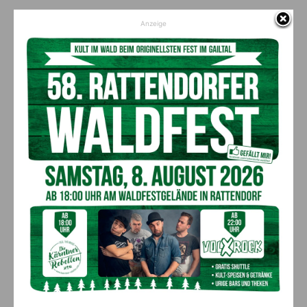
Vorheriger Artikel
Nächster Artikel
Anzeige
Tourismusjobbörse für
Team Kärnten/Köfer:
Sommer 2022 auch mit
Energiewende erfordert
Ukraine-Schwerpunkt
schnellere
Genehmigungsverfahren
AKTUELLES
„Sein Charakter bleibt unersetzbar“ –
Fußballverein nimmt Abschied
7. August 2026
Aktuell
Bargeld im Bankomaten vergessen –
Polizei bittet um Hinweise
7. August 2026
Aktuell