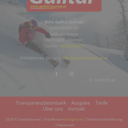
Büro Gailtal Journal
Obervellach 99
9620 Hermagor
Hermagor - Kärnten
Telefon:
04282/20472
Kontaktieren Sie uns:
office@gailtal-journal.at
© nassfeld.at
Transparenzdatenbank
Ausgabe
Tarife
Über uns
Kontakt
2026 © Gailtal Journal | Erstellt von
Krassgrün.at
|
Datenschutzerklärung
|
Impressum