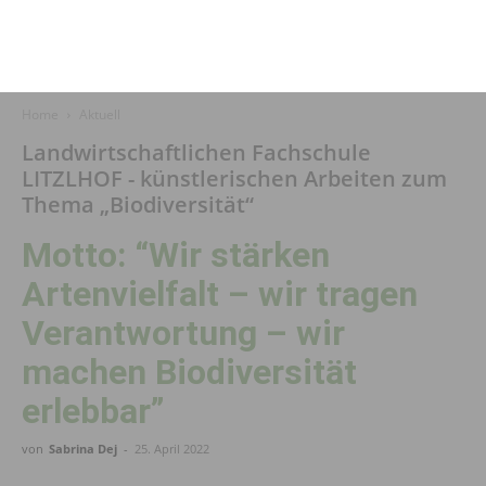
Home
Aktuell
Landwirtschaftlichen Fachschule
LITZLHOF - künstlerischen Arbeiten zum
Thema „Biodiversität“
Motto: “Wir stärken
Artenvielfalt – wir tragen
Verantwortung – wir
machen Biodiversität
erlebbar”
von
Sabrina Dej
-
25. April 2022