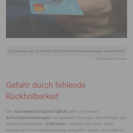
Seit gestern, dem 9. Oktober 2025 sind Sofortüberweisungen verpflichtend.
© Symbolfoto Pixabay
Gefahr durch fehlende
Rückholbarkeit
Das
Bundeskriminalamt (BKA)
sieht die neuen
Sofortüberweisungen
mit gewisser Skepsis. Auf Anfrage des
Nachrichtenportals “
5 Minuten”
erklärte das BKA, dass
sobald eine Sofortüberweisung ausgelöst werde, das Geld in