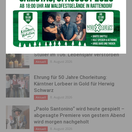
besonders betroffen
Inspiration, Verantwortung
und Zukunftsgeist
AKTUELLES
Ein langes Leben ging zu Ende: Anna
Stulier im 106. Lebensjahr verstorben
8. August 2026
Aktuell
Ehrung für 50 Jahre Chorleitung:
Kärntner Lorbeer in Gold für Herwig
Schwarz
8. August 2026
Aktuell
„Paolo Santonino“ wird heute gespielt –
abgesagte Premiere von gestern Abend
wird morgen nachgeholt
8. August 2026
Aktuell