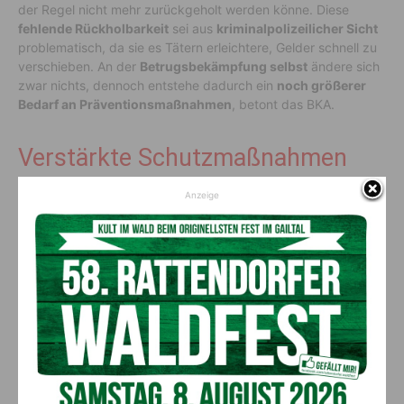
der Regel nicht mehr zurückgeholt werden könne. Diese
fehlende Rückholbarkeit
sei aus
kriminalpolizeilicher Sicht
problematisch, da sie es Tätern erleichtere, Gelder schnell zu
verschieben. An der
Betrugsbekämpfung selbst
ändere sich
zwar nichts, dennoch entstehe dadurch ein
noch größerer
Bedarf an Präventionsmaßnahmen
, betont das BKA.
Verstärkte Schutzmaßnahmen
Anzeige
Gegenüber “
5 Minuten”
erklärte das
BKA,
dass sich die
kriminalpolizeilichen Maßnahmen künftig vor allem auf
verstärkte Prävention
konzentrieren werden. Besonders
wichtig sei dabei die
Verbesserung technischer
Schutzmaßnahmen
, um Nutzer:innen besser vor Betrug im
Zusammenhang mit Sofortüberweisungen zu schützen.
Vorheriger Artikel
Nächster Artikel
Firmeninsolvenzen in Kärnten:
20 Jahre
Bau- und Immobilienbranche
FrauenWirtschaftsForum: