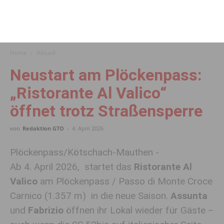
Home
Aktuell
Neustart am Plöckenpass:
„Ristorante Al Valico“
öffnet trotz Straßensperre
von
Redaktion GTO
-
4. April 2026
Plöckenpass/Kötschach-Mauthen -
Ab 4. April 2026, startet das
Ristorante Al
Valico
am Plöckenpass / Passo di Monte Croce
Carnico (1.357 m) in die neue Saison.
Assunta
und
Fabrizio
öffnen ihr Lokal wieder für Gäste –