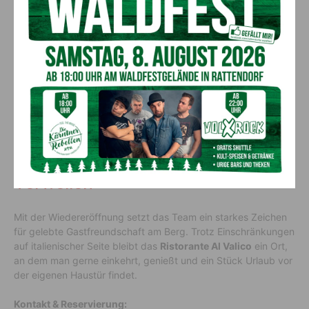
Genuss trifft Bergkulisse
Das
Ristorante Al Valico
ist seit Jahren ein fixer Anlaufpunkt
für Wanderer, Motorradfahrer und Ausflügler. Die Kombination
aus regionaler Küche, italienischem Flair und der einzigartigen
Lage am Grenzpass macht den Besuch zu einem besonderen
Erlebnis.
Ein Platz zum Ankommen und
Verweilen
Mit der Wiedereröffnung setzt das Team ein starkes Zeichen
für gelebte Gastfreundschaft am Berg. Trotz Einschränkungen
auf italienischer Seite bleibt das
Ristorante Al Valico
ein Ort,
an dem man gerne einkehrt, genießt und ein Stück Urlaub vor
der eigenen Haustür findet.
Kontakt & Reservierung: