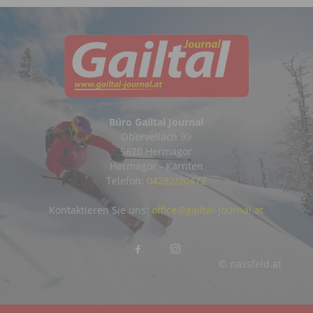
Büro Gailtal Journal
Obervellach 99
9620 Hermagor
Hermagor - Kärnten
Telefon:
04282/20472
Kontaktieren Sie uns:
office@gailtal-journal.at
© nassfeld.at