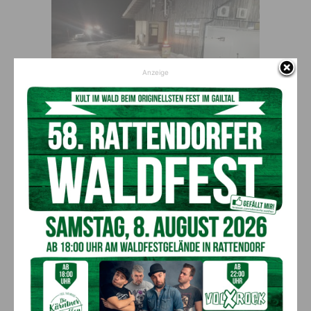
Anzeige
Am 10.Dezember 2019 übersah am Nassfeld ein
italienischer Staatsbürger das gespannte Seil einer
Pistenraupe
Vorheriger Artikel
Nächster Artikel
ADABEI beim Hermagorer
Skikollision am Nassfeld
Fasching “LEI HER”