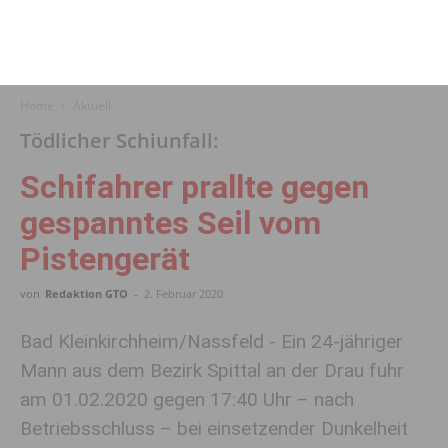
Home
Aktuell
Tödlicher Schiunfall:
Schifahrer prallte gegen
gespanntes Seil vom
Pistengerät
von
Redaktion GTO
-
2. Februar 2020
Bad Kleinkirchheim/Nassfeld - Ein 24-jähriger
Mann aus dem Bezirk Spittal an der Drau fuhr
am 01.02.2020 gegen 17:40 Uhr – nach
Betriebsschluss – bei einsetzender Dunkelheit