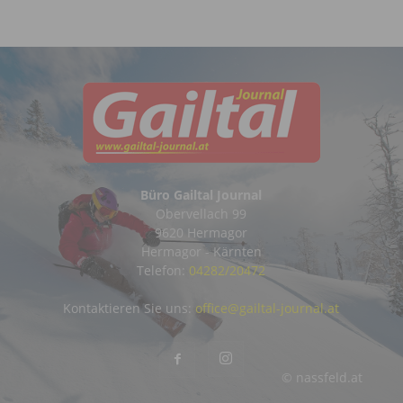
Büro Gailtal Journal
Obervellach 99
9620 Hermagor
Hermagor - Kärnten
Telefon:
04282/20472
Kontaktieren Sie uns:
office@gailtal-journal.at
© nassfeld.at