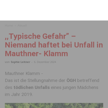
Home
Aktuell
,,Typische Gefahr” –
Niemand haftet bei Unfall in
Mauthner- Klamm
von
Sophie Leitner
-
6. Dezember 2024
Mauthner Klamm -
Das ist die Stellungnahme der
ÖGH
betreffend
des
tödlichen Unfalls
eines jungen Mädchens
im Jahr 2019.