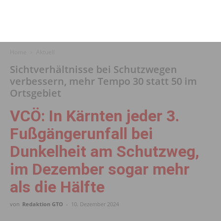
Home
Aktuell
Sichtverhältnisse bei Schutzwegen
verbessern, mehr Tempo 30 statt 50 im
Ortsgebiet
VCÖ: In Kärnten jeder 3.
Fußgängerunfall bei
Dunkelheit am Schutzweg,
im Dezember sogar mehr
als die Hälfte
von
Redaktion GTO
-
10. Dezember 2024