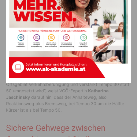
Tempo 30 und sicherer
Straßenverkehr zum Schutz von
Kindern
Darüber hinaus gilt bei Kindern seit 30 Jahren die Regelung
des “unsichtbaren Schutzweges”. Kindern muss auch dort, wo
es keinen Schutzweg gibt, das sichere und ungehinderte
Überqueren der Fahrbahn ermöglicht werden. “Wo Menschen
unterwegs sind, passieren Fehler. Doch Fehler dürfen nicht
fatal enden. Die Verkehrsplanung kann Kinder vor Fehlern der
Erwachsenen im Straßenverkehr schützen, indem im
Ortsgebiet Verkehrsberuhigung und verstärkt Tempo 30 statt
50 umgesetzt wird”, weist VCÖ-Expertin
Katharina
Jaschinsky
darauf hin, dass der Anhalteweg, also
Reaktionsweg plus Bremsweg, bei Tempo 30 um die Hälfte
kürzer ist als bei Tempo 50.
Sichere Gehwege zwischen