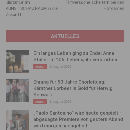
‚distance‘ im
Flirtversuche scheitern bei den
KUNST:SCHAU:RAUM in die
Hofdamen
Zukunft
AKTUELLES
Ein langes Leben ging zu Ende: Anna
Stulier im 106. Lebensjahr verstorben
8. August 2026
Aktuell
Ehrung für 50 Jahre Chorleitung:
Kärntner Lorbeer in Gold für Herwig
Schwarz
8. August 2026
Aktuell
„Paolo Santonino“ wird heute gespielt –
abgesagte Premiere von gestern Abend
wird morgen nachgeholt