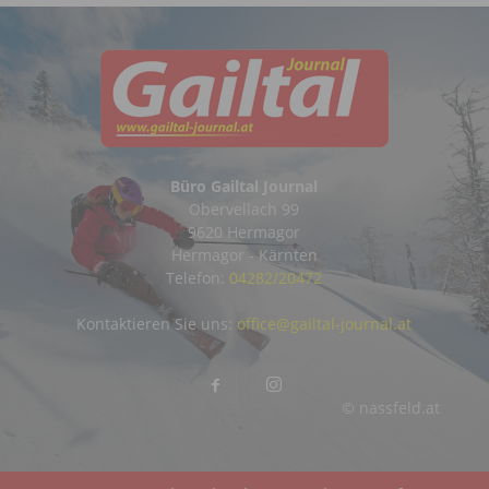
Büro Gailtal Journal
Obervellach 99
9620 Hermagor
Hermagor - Kärnten
Telefon:
04282/20472
Kontaktieren Sie uns:
office@gailtal-journal.at
© nassfeld.at