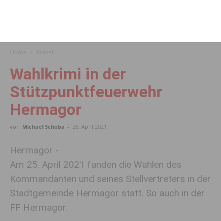
Home
Aktuell
Wahlkrimi in der
Stützpunktfeuerwehr
Hermagor
von
Michael Schoba
-
26. April 2021
Hermagor -
Am 25. April 2021 fanden die Wahlen des
Kommandanten und seines Stellvertreters in der
Stadtgemeinde Hermagor statt. So auch in der
FF Hermagor.