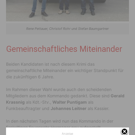
Rene Pettauer, Christof Rohr und Stefan Baumgartner
Gemeinschaftliches Miteinander
Beiden Kandidaten ist nach diesem Krimi das
gemeinschaftliche Miteinander ein wichtiger Standpunkt für
die zukünftigen 6 Jahre.
Im Rahmen dieser Wahl wurde auch den scheidenden
Mitgliedern aus dem Kommando gedankt. Diese sind
Gerald
Krassnig
als Kdt.-Stv.,
Walter Puntigam
als
Funkbeauftragter und
Johannes Leitner
als Kassier.
In den nächsten Tagen wird nun das Kommando in der
Freiwilligen Feuerwehr Hermagor neu aufgestellt.
Anzeige