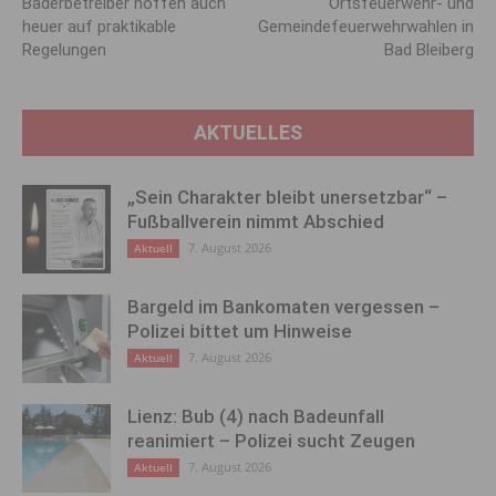
Bäderbetreiber hoffen auch
Ortsfeuerwehr- und
heuer auf praktikable
Gemeindefeuerwehrwahlen in
Regelungen
Bad Bleiberg
AKTUELLES
„Sein Charakter bleibt unersetzbar“ –
Fußballverein nimmt Abschied
7. August 2026
Aktuell
Bargeld im Bankomaten vergessen –
Polizei bittet um Hinweise
7. August 2026
Aktuell
Lienz: Bub (4) nach Badeunfall
reanimiert – Polizei sucht Zeugen
7. August 2026
Aktuell