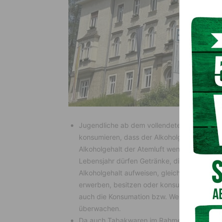
Jugendliche ab dem vollendetem 16. Lebensj
konsumieren, dass der Alkoholgehalt des Blut
Alkoholgehalt der Atemluft weniger als 0,25
Lebensjahr dürfen Getränke, die gebrannten
Alkoholgehalt aufweisen, gleichgültig ob die
erwerben, besitzen oder konsumieren. Somit
auch die Konsumation bzw. Weitergabe von 
überwachen.
Da auch Tabakwaren im Rahmen von Veranst