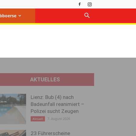
bboerse
AKTUELLES
Lienz: Bub (4) nach
Badeunfall reanimiert –
Polizei sucht Zeugen
7. August 2026
Aktuell
23 Führerscheine