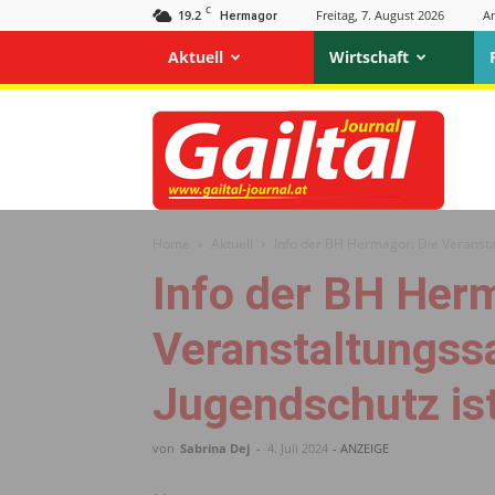
C
19.2
Freitag, 7. August 2026
A
Hermagor
Aktuell
Wirtschaft
Gailtal
Journal
Home
Aktuell
Info der BH Hermagor: Die Veransta
Info der BH Her
Veranstaltungssa
Jugendschutz is
von
Sabrina Dej
-
4. Juli 2024
- ANZEIGE