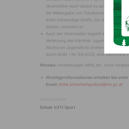
Veranstalter auch darauf zu achten, dass f
die Weitergabe von Tabakerzeugnissen, Shis
dafür notwendige Stoffe, die als Tabakers
dienen, verboten ist.
Auch der Veranstalter begeht eine Verwaltun
Verletzung des Kärntner Jugendschutzgese
Alkohol an Jugendliche drohen nach der Ge
durch BGBl. I Nr. 56/2024, eine Geldstrafe 
Hinweis:
Anmeldungen AKM, etc. nicht verges
Wichtige Informationen erhalten Sie unte
Email:
bhhe.sicherheitspolizei@ktn.gv.at
Vorheriger Artikel
Schule trifft Sport