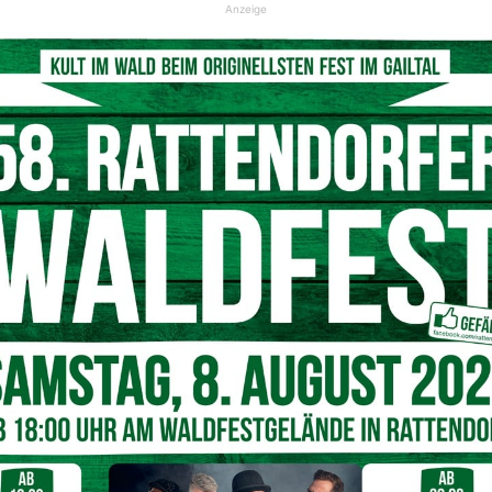
Anzeige
ahr dürfen alkoholische Getränke nur bis zu einer Menge
es weniger als 0,5 g/l (0,5 Promille) oder der
 mg/l beträgt. Jugendliche ab dem vollendeten 16.
 Alkohol beinhalten und mehr als 0,5 Volumenprozent
se vorgefertigt sind oder selbst hergestellt werden, nicht
 hat der Veranstalter nicht nur den Ausschank, sondern
alkoholischen Getränken von Kindern und Jugendlichen zu
altungen zur Veräußerung bereitgehalten werden, hat der