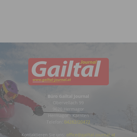
Büro Gailtal Journal
Obervellach 99
9620 Hermagor
Hermagor - Kärnten
Telefon:
04282/20472
Kontaktieren Sie uns:
office@gailtal-journal.at