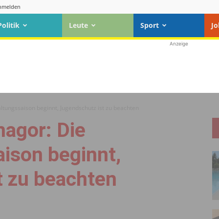
nmelden
Politik
Leute
Sport
Jo
Anzeige
ltungssaison beginnt, Jugendschutz ist zu beachten
magor: Die
ison beginnt,
t zu beachten