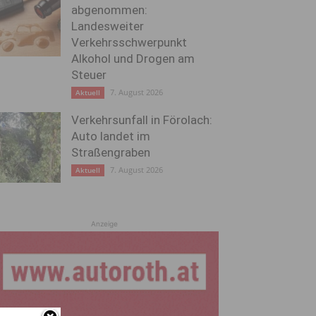
abgenommen:
Landesweiter
Verkehrsschwerpunkt
Alkohol und Drogen am
Steuer
7. August 2026
Aktuell
Verkehrsunfall in Förolach:
Auto landet im
Straßengraben
7. August 2026
Aktuell
Anzeige