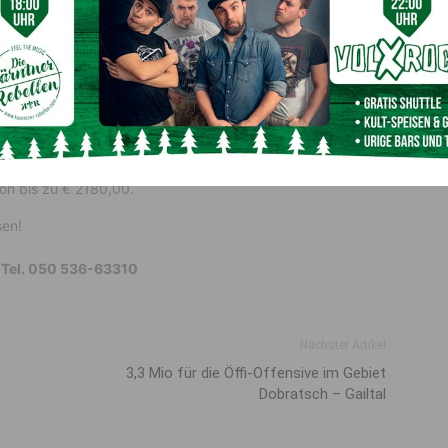
ür Kinder und Jugendliche der Erwerb, Besitz, Konsum und
has (Wasserpfeifen), E-Shishas oder E-Zigaretten und
atz oder -zusatz zur Verbrennung oder Verdampfung
gsübertretung bei Nichteinhaltung der Vorschriften. Bei
tzes, insbesondere beim rechtswidrigen Ausschank von
werbeordnung 1995, BGBl. Nr. 194/1994, zuletzt geändert
von bis zu € 2180,00.
sen!
r Tel. 050 536-63310
Nächster Artikel
3,3 Mio für die Öffi-Offensive im Gebiet
Dobratsch – Gailtal