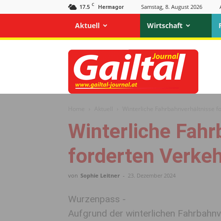
C
17.5
Samstag, 8. August 2026
Hermagor
Aktuell
Wirtschaft
Gailtal
Journal
Home
Aktuell
Winterliche Fahrbahnverhältnisse f
Winterliche Fahr
forderten Verkeh
von
Sophie Leitner
-
23. Dezember 2024
Wurzenpass -
Aufgrund der winterlichen Fahrbahn