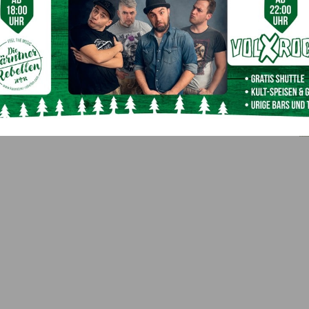
r Feuerwehr Arnoldstein ist, wurde der PKW nach etwa einer
e wieder für den Verkehr freigegeben. Im Einsatz
nbrünn-Riegersdorf und Fürnitz, zwei RTWs vom Roten
reifen.
Nächster Artikel
Tödliches Rad-Unglück: Unfall-Ursache steht
fest