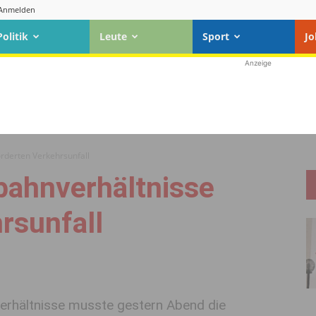
Anmelden
Politik
Leute
Sport
Jo
Anzeige
orderten Verkehrsunfall
bahnverhältnisse
rsunfall
verhältnisse musste gestern Abend die