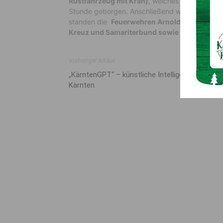
Rüstfahrzeug mit Kran)
, welches im Besitz de
Stunde geborgen. Anschließend wurde die Straß
standen die
Feuerwehren Arnoldstein, Siebe
Kreuz und Samariterbund sowie drei Polizeist
Vorheriger Artikel
„KärntenGPT“ – künstliche Intelligenz für
Kärnten