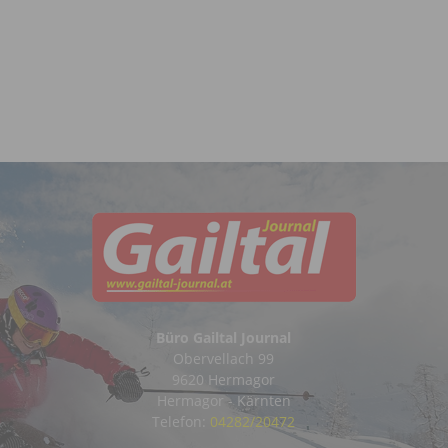
Büro Gailtal Journal
Obervellach 99
9620 Hermagor
Hermagor - Kärnten
Telefon:
04282/20472