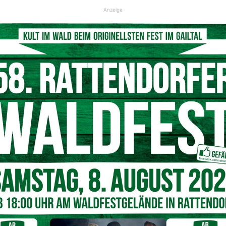
Anzeige
gestern, Sonntag einen Verkehrsunfall auf der Wurzenpassstraße.
© Freiwillige Feuerwehr Arnoldstein
ben
arin, das Auto, welches im letzten Steilstück der
ergen. Mithilfe des
Spezialfahrzeuges SRF-K (Schweres