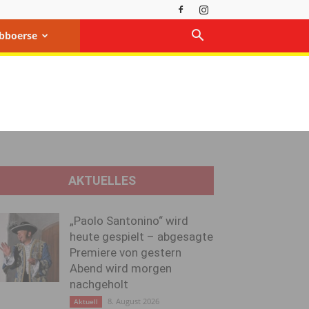
bboerse
AKTUELLES
„Paolo Santonino“ wird
heute gespielt – abgesagte
Premiere von gestern
Abend wird morgen
nachgeholt
8. August 2026
Aktuell