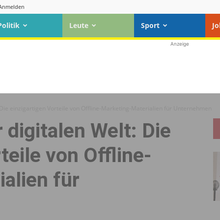
Anmelden
Politik
Leute
Sport
Jo
Anzeige
t: Die einzigartigen Vorteile von Offline-Marketing-Materialien für Unternehmen
r digitalen Welt: Die
teile von Offline-
alien für