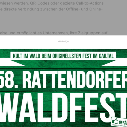
ewiesen werden. QR-Codes oder gezielte Call-to-Actions
ne direkte Verbindung zwischen der Offline- und Online-
reise und ermöglicht es Unternehmen, ihre Zielgruppen auf
ngmaterialien können als physische Erinnerung dienen und
Anzeige
digitale Kanäle sofortige Interaktionen und detaillierte
senz und greifbarer Interaktion
gmaterialien ist ihre physische Präsenz.
ominiert wird, bietet ein physisches Objekt eine willkommene
f Veranstaltungen, Messen oder im Geschäft aufzustellen,
ie Interaktion.
e Interaktion, die digitale Medien nicht bieten können. Ein
en, schafft eine direkte Verbindung und kann das