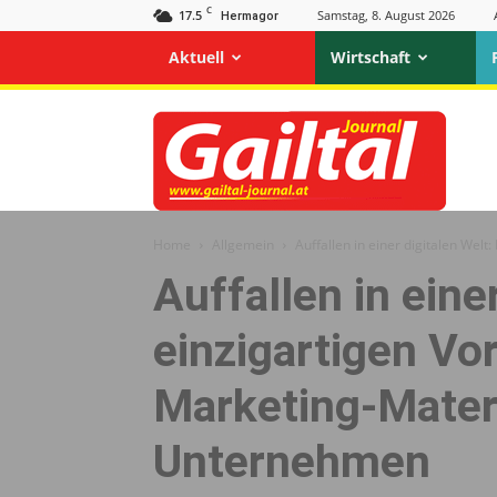
C
17.5
Samstag, 8. August 2026
Hermagor
Aktuell
Wirtschaft
Gailtal
Journal
Home
Allgemein
Auffallen in einer digitalen Wel
Auffallen in eine
einzigartigen Vor
Marketing-Materi
Unternehmen