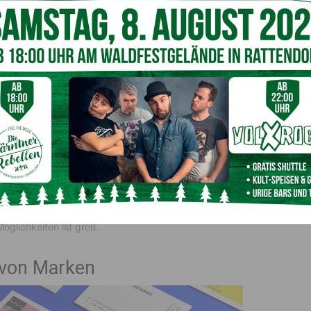
. Dies ist besonders wichtig für Unternehmen, die Wert auf
Werbung
elte Botschaften an spezifische Zielgruppen richten. Zum
der ein individuell gestalteter Flyer eine lokale
 spezifische Kundensegmente erreichen möchten, sind
ffiziente Möglichkeit, ihre Reichweite zu vergrößern.
ormate und Druckmaterialien, die auf spezielle Bedürfnisse
hochwertig gedruckten Broschüren bis hin zu einfachen,
öglichkeiten ist groß.
n von Marken