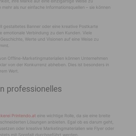
keit, ihre Marke auf eine einzigartige Weise zu
e mehr als nur einfache Informationsquellen – sie können
ell gestaltetes Banner oder eine kreative Postkarte
ne emotionale Verbindung zu den Kunden. Viele
 Geschichte, Werte und Visionen auf eine Weise zu
ommt.
 von Offline-Marketingmaterialien können Unternehmen
klar von der Konkurrenz abheben. Dies ist besonders in
rem Wert.
n professionelles
kerei Printendo.at
eine wichtige Rolle, da sie eine breite
schneiderten Lösungen anbieten. Egal ob es darum geht,
setzen oder kreative Marketingmaterialien wie Flyer oder
stets mit Sorgfalt durchgeführt werden.