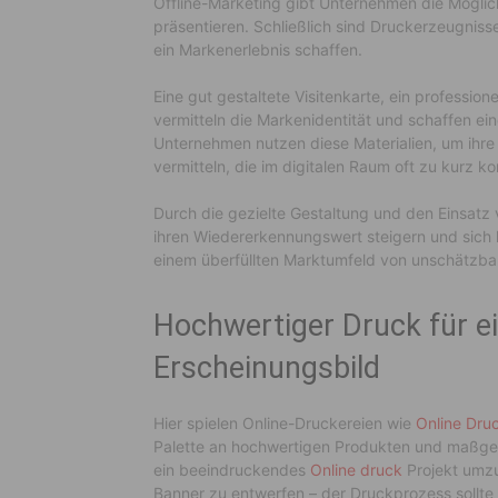
Offline-Marketing gibt Unternehmen die Möglich
präsentieren. Schließlich sind Druckerzeugniss
ein Markenerlebnis schaffen.
Eine gut gestaltete Visitenkarte, ein profession
vermitteln die Markenidentität und schaffen ei
Unternehmen nutzen diese Materialien, um ihre
vermitteln, die im digitalen Raum oft zu kurz k
Durch die gezielte Gestaltung und den Einsatz
ihren Wiedererkennungswert steigern und sich 
einem überfüllten Marktumfeld von unschätzba
Hochwertiger Druck für ei
Erscheinungsbild
Hier spielen Online-Druckereien wie
Online Druc
Palette an hochwertigen Produkten und maßge
ein beeindruckendes
Online druck
Projekt umzu
Banner zu entwerfen – der Druckprozess sollte 