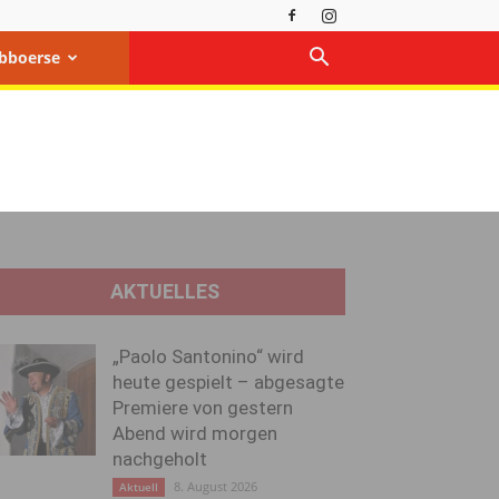
bboerse
AKTUELLES
„Paolo Santonino“ wird
heute gespielt – abgesagte
Premiere von gestern
Abend wird morgen
nachgeholt
8. August 2026
Aktuell