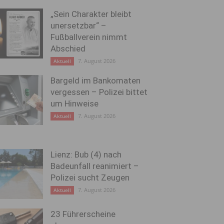
„Sein Charakter bleibt
unersetzbar“ –
Fußballverein nimmt
Abschied
7. August 2026
Aktuell
Bargeld im Bankomaten
vergessen – Polizei bittet
um Hinweise
7. August 2026
Aktuell
Lienz: Bub (4) nach
Badeunfall reanimiert –
Polizei sucht Zeugen
7. August 2026
Aktuell
23 Führerscheine