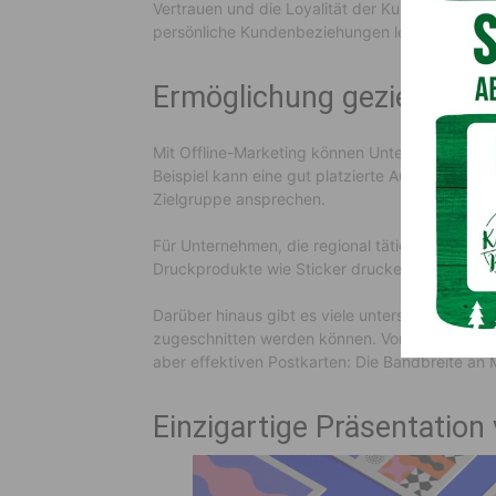
Vertrauen und die Loyalität der Kunden stärken
persönliche Kundenbeziehungen legen.
Ermöglichung gezielter 
Mit Offline-Marketing können Unternehmen gezi
Beispiel kann eine gut platzierte Außenwerbung o
Zielgruppe ansprechen.
Für Unternehmen, die regional tätig sind oder
Druckprodukte wie Sticker drucken eine kostene
Darüber hinaus gibt es viele unterschiedliche F
zugeschnitten werden können. Von luxuriösen, 
aber effektiven Postkarten: Die Bandbreite an M
Einzigartige Präsentatio