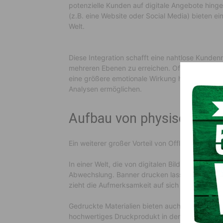
potenzielle Kunden auf digitale Angebote hing
(z.B. eine Website oder Social Media) bieten ei
Welt.
Diese Integration schafft eine nahtlose Kunden
mehreren Ebenen zu erreichen. Offline-Marketi
eine größere emotionale Wirkung haben, während 
Analysen ermöglichen.
Aufbau von physischer Prä
Ein weiterer großer Vorteil von Offline-Marketin
In einer Welt, die von digitalen Bildschirmen d
Abwechslung. Banner drucken lassen und sie au
zieht die Aufmerksamkeit auf sich und fördert d
Gedruckte Materialien bieten auch eine greifbar
hochwertiges Druckprodukt in der Hand zu halt