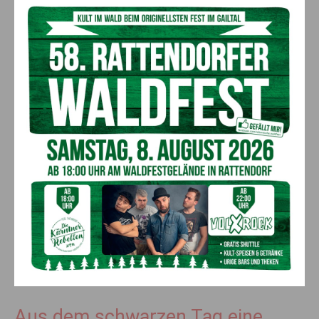
Plöckenpass-Öffnung bringt
Aufschwung für Zusammenarbeit
und Zukunft
Victoria Gailer
ist überzeugt: Für den Wirtschafts- und
Tourismusstandort Osttirol-Oberkärnten stelle die Öffnung
nach Süden die einzige Zukunftschance dar. Sie berichtete
von mehreren laufenden Projekten, auf denen künftig
aufgebaut werden müsse. „So viel grenzüberschreitenden
Kontakt und Informationsaustausch wie in den 500 Tagen der
Plöckenpass-Sperre gab es wohl noch nie“, so Ingo Ortner,
der Koordinator des Treffens. „Kulturvereine, der Alpenverein,
Betriebe, Familien, Freundeskreise – spätestens seit der
Öffnung am 14. April 2025 sprudelt es nur so vor neuen Ideen
des Miteinanders.“
Aus dem schwarzen Tag eine