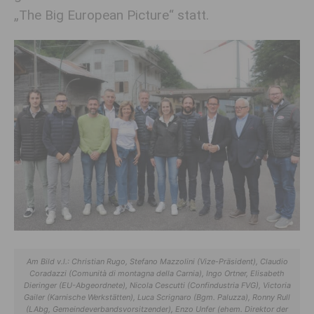
„The Big European Picture“ statt.
Am Bild v.l.: Christian Rugo, Stefano Mazzolini (Vize-Präsident), Claudio
Coradazzi (Comunità di montagna della Carnia), Ingo Ortner, Elisabeth
Dieringer (EU-Abgeordnete), Nicola Cescutti (Confindustria FVG), Victoria
Gailer (Karnische Werkstätten), Luca Scrignaro (Bgm. Paluzza), Ronny Rull
(LAbg, Gemeindeverbandsvorsitzender), Enzo Unfer (ehem. Direktor der