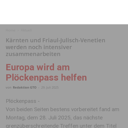
Home
Aktuell
Kärnten und Friaul-Julisch-Venetien
werden noch intensiver
zusammenarbeiten
Europa wird am
Plöckenpass helfen
von
Redaktion GTO
-
29. Juli 2025
Plöckenpass -
Von beiden Seiten bestens vorbereitet fand am
Montag, dem 28. Juli 2025, das nächste
grenzüberschreitende Treffen unter dem Titel