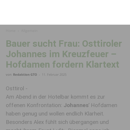
Home
Allgemein
Bauer sucht Frau: Osttiroler
Johannes im Kreuzfeuer –
Hofdamen fordern Klartext
von
Redaktion GTO
-
11. Februar 2025
Osttirol -
Am Abend in der Hotelbar kommt es zur
offenen Konfrontation:
Johannes
’ Hofdamen
haben genug und wollen endlich Klarheit.
Besonders Alex fühlt sich übergangen und