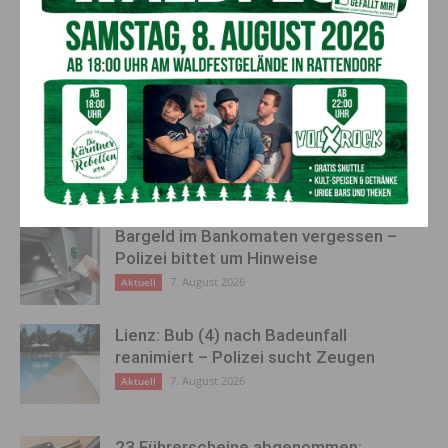
Watschig
AKTUELLES
„Sein Charakter bleibt unersetzbar“ –
Fußballverein nimmt Abschied
7. August 2026
Aktuell
Bargeld im Bankomaten vergessen –
Polizei bittet um Hinweise
7. August 2026
Aktuell
Lienz: Bub (4) nach Badeunfall
reanimiert – Polizei sucht Zeugen
7. August 2026
Aktuell
23 Führerscheine abgenommen: