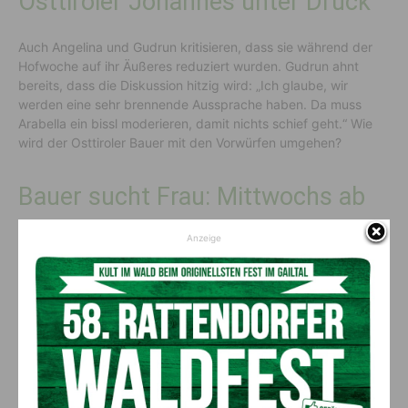
Osttiroler Johannes unter Druck
Auch Angelina und Gudrun kritisieren, dass sie während der
Hofwoche auf ihr Äußeres reduziert wurden. Gudrun ahnt
bereits, dass die Diskussion hitzig wird: „Ich glaube, wir
werden eine sehr brennende Aussprache haben. Da muss
Arabella ein bissl moderieren, damit nichts schief geht.“ Wie
wird der Osttiroler Bauer mit den Vorwürfen umgehen?
Bauer sucht Frau: Mittwochs ab
20.15 Uhr
Anzeige
Die Eventfolgen und „Alles Liebe“ sind mittwochs ab 20.15 Uhr
auf JOYN & ATV zu sehen.
Vorheriger Artikel
Nächster Artikel
Heilfasten nach Buchinger
Jahreshauptversammlung der
Freiwilligen Feuerwehr