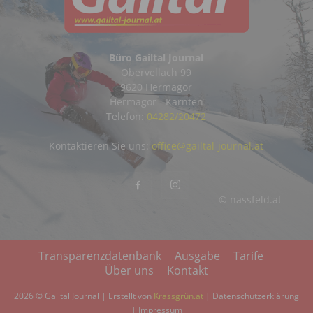
Büro Gailtal Journal
Obervellach 99
9620 Hermagor
Hermagor - Kärnten
Telefon:
04282/20472
Kontaktieren Sie uns:
office@gailtal-journal.at
© nassfeld.at
Transparenzdatenbank
Ausgabe
Tarife
Über uns
Kontakt
2026 © Gailtal Journal | Erstellt von
Krassgrün.at
|
Datenschutzerklärung
|
Impressum