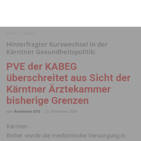
Home
Aktuell
Hinterfragter Kurswechsel in der
Kärntner Gesundheitspolitik:
PVE der KABEG
überschreitet aus Sicht der
Kärntner Ärztekammer
bisherige Grenzen
von
Redaktion GTO
-
21. November 2024
Kärnten -
Bisher wurde die medizinische Versorgung in