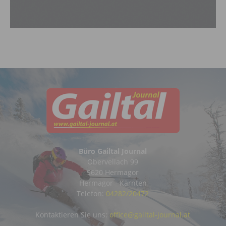
Büro Gailtal Journal
Obervellach 99
9620 Hermagor
Hermagor - Kärnten
Telefon:
04282/20472
Kontaktieren Sie uns:
office@gailtal-journal.at