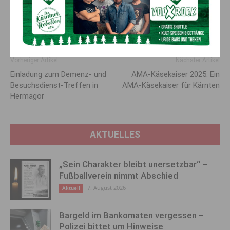
tatsächlich eine Versorgungslücke besteht, und nicht dort, wo
bereits ausreichende niedergelassene Kassenärzte die
Patienten versorgen.
Vorheriger Artikel
Nächster Artikel
Einladung zum Demenz- und
AMA-Käsekaiser 2025: Ein
Besuchsdienst-Treffen in
AMA-Käsekaiser für Kärnten
Hermagor
AKTUELLES
„Sein Charakter bleibt unersetzbar“ –
Fußballverein nimmt Abschied
7. August 2026
Aktuell
Bargeld im Bankomaten vergessen –
Polizei bittet um Hinweise