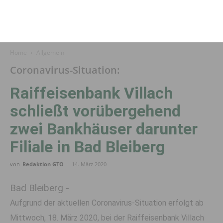
Home
Allgemein
Coronavirus-Situation:
Raiffeisen­bank Villach
schließt vor­über­gehend
zwei Bank­häuser darunter
Filiale in Bad Bleiberg
von
Redaktion GTO
-
14. März 2020
Bad Bleiberg -
Aufgrund der aktuellen Coronavirus-Situation erfolgt ab
Mittwoch, 18. März 2020, bei der Raiffeisenbank Villach