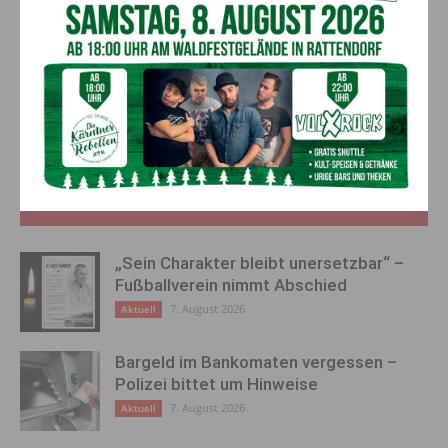
Die Raiffeisenbank Villach bittet um Verständnis für diese
notwendige organisatorische Maßnahme.
Vorheriger Artikel
Nächster Artikel
ACHTUNG: bereits ab morgen
MELDUNGEN vom AMS
15.03.2020 ist der
Hermagor ZUR
Seilbahnbetrieb eingestellt
ARBEITSLOSIGKEIT
AKTUELLES
„Sein Charakter bleibt unersetzbar“ –
Fußballverein nimmt Abschied
7. August 2026
Aktuell
Bargeld im Bankomaten vergessen –
Polizei bittet um Hinweise
7. August 2026
Aktuell