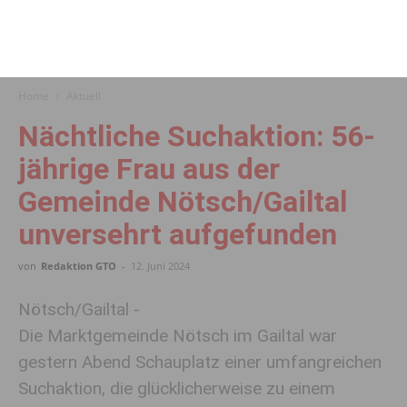
Home
Aktuell
Nächtliche Suchaktion: 56-
jährige Frau aus der
Gemeinde Nötsch/Gailtal
unversehrt aufgefunden
von
Redaktion GTO
-
12. Juni 2024
Nötsch/Gailtal -
Die Marktgemeinde Nötsch im Gailtal war
gestern Abend Schauplatz einer umfangreichen
Suchaktion, die glücklicherweise zu einem