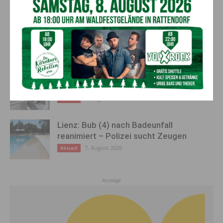
„Sein Charakter bleibt unersetzbar“ –
Fußballverein nimmt Abschied
7. August 2026
Aktuell
Bargeld im Bankomaten vergessen –
Polizei bittet um Hinweise
7. August 2026
Aktuell
Lienz: Bub (4) nach Badeunfall
reanimiert – Polizei sucht Zeugen
7. August 2026
Aktuell
Anzeige