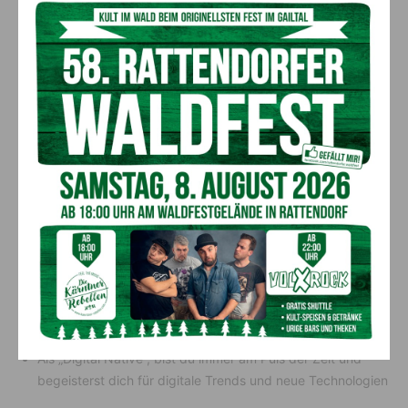
Abgeschlossene Ausbildung im IT-Bereich oder
mehrjährige Berufserfahrung im relevanten Umfeld
Freude am Teamwork und am gemeinsamen Lösen von
spannenden Aufgaben
Freizeitgestaltung in den Bergen und an Seen macht dir
Spaß
Du möchtest dich fachlich sowie auch persönlich
weiterentwickeln
Du hast, optimalerweise, bereits Erfahrung im Bereich
Digital Content- und Asset Management
Deine Erfahrung mit Java-Skript, PHP, JSON hilft uns
weiter
Als „Digital Native“, bist du immer am Puls der Zeit und
begeisterst dich für digitale Trends und neue Technologien