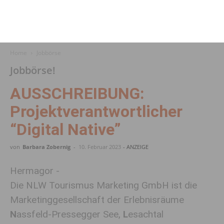
Home
Jobbörse
Jobbörse!
AUSSCHREIBUNG:
Projektverantwortlicher
“Digital Native”
von
Barbara Zobernig
-
10. Februar 2023
- ANZEIGE
Hermagor -
Die NLW Tourismus Marketing GmbH ist die
Marketinggesellschaft der Erlebnisräume
N
assfeld-Pressegger See,
L
esachtal