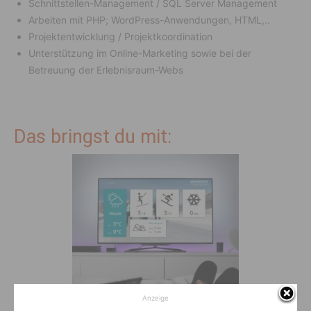
Schnittstellen-Management / SQL Server Management
Arbeiten mit PHP; WordPress-Anwendungen, HTML,..
Projektentwicklung / Projektkoordination
Unterstützung im Online-Marketing sowie bei der
Betreuung der Erlebnisraum-Webs
Das bringst du mit:
Anzeige