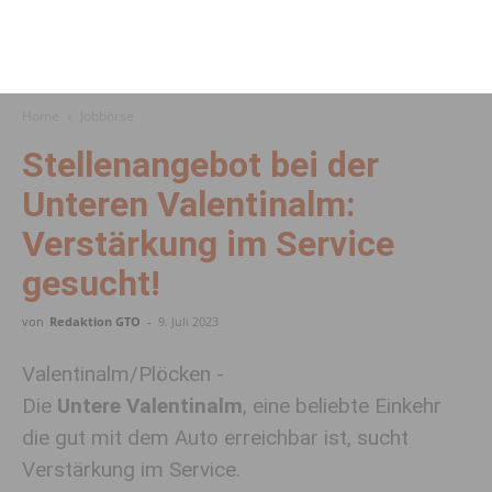
Home
Jobbörse
Stellenangebot bei der
Unteren Valentinalm:
Verstärkung im Service
gesucht!
von
Redaktion GTO
-
9. Juli 2023
Valentinalm/Plöcken -
Die
Untere Valentinalm
, eine beliebte Einkehr
die gut mit dem Auto erreichbar ist, sucht
Verstärkung im Service.