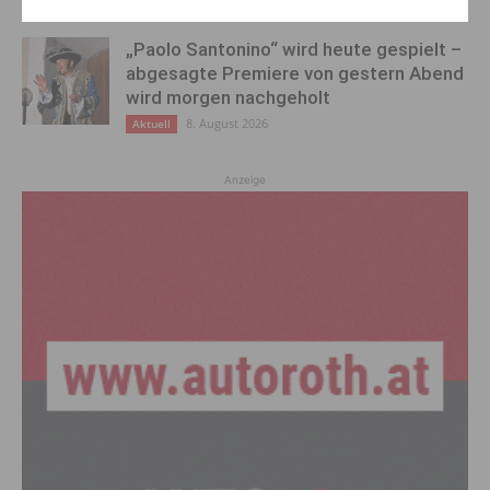
8. August 2026
Aktuell
„Paolo Santonino“ wird heute gespielt –
abgesagte Premiere von gestern Abend
wird morgen nachgeholt
8. August 2026
Aktuell
Anzeige