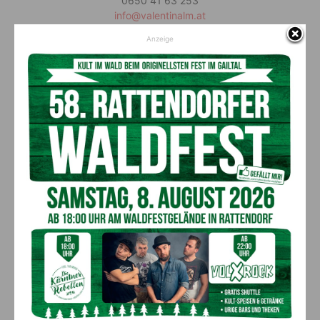
0650 41 63 253
info@valentinalm.at
Anzeige
Vorheriger Artikel
Nächster Artikel
Weissenseer
64-jähriger Deutscher stürzt
Kunsthandwerksmarkt
mit E-Bike in den Weissensee
begeisterte Besucher mit
Vielfalt und Fotoausstellung
AKTUELLES
Ein langes Leben ging zu Ende: Anna
Stulier im 106. Lebensjahr verstorben
8. August 2026
Aktuell
Ehrung für 50 Jahre Chorleitung:
Kärntner Lorbeer in Gold für Herwig
Schwarz