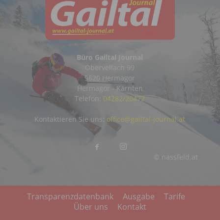
Büro Gailtal Journal
Obervellach 99
9620 Hermagor
Hermagor - Kärnten
Telefon:
04282/20472
Kontaktieren Sie uns:
office@gailtal-journal.at
© nassfeld.at
Transparenzdatenbank
Ausgabe
Tarife
Über uns
Kontakt