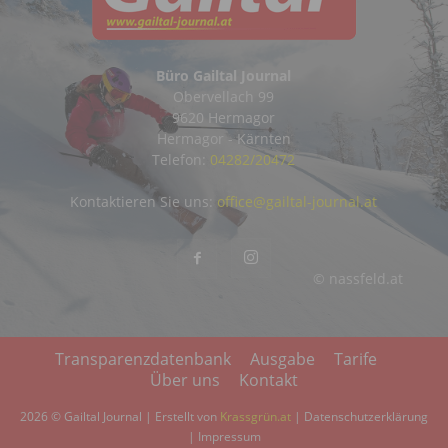
Büro Gailtal Journal
Obervellach 99
9620 Hermagor
Hermagor - Kärnten
Telefon:
04282/20472
Kontaktieren Sie uns:
office@gailtal-journal.at
© nassfeld.at
Transparenzdatenbank
Ausgabe
Tarife
Über uns
Kontakt
2026 © Gailtal Journal | Erstellt von
Krassgrün.at
|
Datenschutzerklärung
|
Impressum