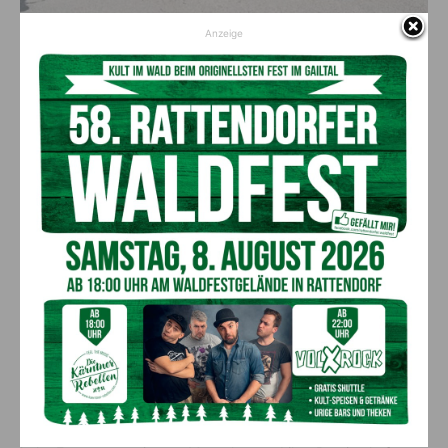
Anzeige
Bürgermeister Antolitsch und Landeshauptmann Kaiser zeigten sich
begeistert. (c) Marktgemeinde Arnoldstein
Kufenstechen der Altburschen
Am darauffolgenden Montag traten die neu formierten
Altburschen der Konta an und lieferten ebenfalls eine
beeindruckende Vorstellung beim Kufenstechen ab.
Manuel
Rossmann
sicherte sich dabei den Titel des Kranzlreiters.
Gelungener Arnoldsteiner
Kirchtag 2023
Der Verein Arnoldsteiner Zechburschen kann stolz auf einen
äußerst erfolgreichen Arnoldsteiner Kirchtag 2023
zurückblicken. Das Fest zeichnete sich vor allem durch das