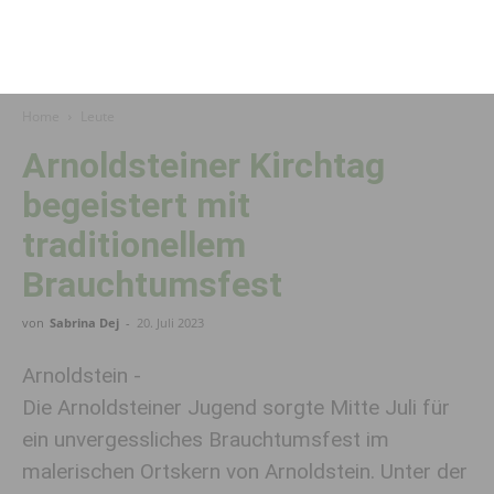
Home
Leute
Arnoldsteiner Kirchtag
begeistert mit
traditionellem
Brauchtumsfest
von
Sabrina Dej
-
20. Juli 2023
Arnoldstein -
Die Arnoldsteiner Jugend sorgte Mitte Juli für
ein unvergessliches Brauchtumsfest im
malerischen Ortskern von Arnoldstein. Unter der