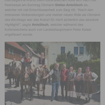
Festmesse am Sonntag Obmann
Stefan Antolitsch
ab,
welcher mit viel Entschlossenheit zum Sieg ritt.
“Nach den
intensiven Vorbereitungen und meiner neuen Rolle als Obmann
des Kirchtags war das Kranzl für mich sicherlich das absolute
Highlight!”
, sagte
Antolitsch
, welcher während des
Kufenstechens auch von Landeshauptmann Peter Kaiser
angefeuert wurde.