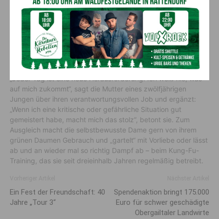
einjähriger, theoretischer und praktischer Ausbildungszeit in
Wien, Bad Vöslau und Kärnten war sie zuerst als
Fahrdienstleiterin auf diversen Bahnhöfen im Raum
Oberkärnten bis Pörtschach und Thörl-Maglern stationiert. Mit
dem Entstehen der Betriebsführungszentrale in Villach 2012,
wechselte sie ihren Arbeitsplatz mit fixem Sitz in die
Draustadt. Bereut hat sie ihre Berufswahl bis heute nicht.
„Jeder Tag ist eine neue Herausforderung. Ich weiß nie, was
auf mich zukommt“, sagt die Mutter eines zwölfjährigen
Jungen über ihren verantwortungsvollen Job und ergänzt:
„Wenn ich eine kritische oder gefährliche Situation gut
gemeistert habe, macht mich das stolz“, betont sie. Zum
Ausgleich macht die selbstbewusste Dame gern von ihrem
grünen Daumen Gebrauch und „gartelt“ mit Vorliebe oder lässt
ab und an wieder mal so richtig Dampf ab – beim Kung-Fu-
Training, das sie seit dreieinhalb Jahren regelmäßig betreibt.
Vorheriger Artikel
Nächster Artikel
Ein Fest der Freundschaft: 40
Spendenaktion bringt 175.000
Jahre „Tour 3“
Euro für schwer geschädigte
Obergailtaler Landwirte