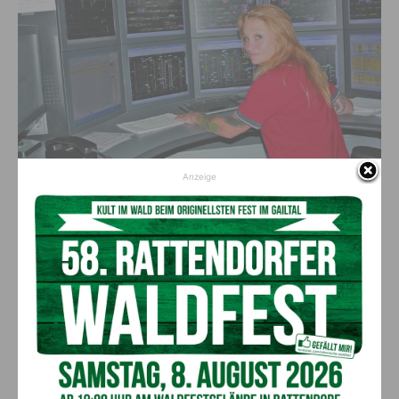
Anzeige
Bartolot an ihrem Arbeitsplatz, der ÖBB-Betriebsführungszentrale in Villach
Berufliche Weichen neu gestellt
Beruflich auf den Zug aufgesprungen ist die gebürtige
Gailtalerin aus Sussawitsch vor 26 Jahren. Ihren früheren Job
als LKW-Fahrerin hat sie an den Nagel gehängt. Das Leben
stellte die Weichen neu. Bei den Österreichischen
Bundesbahnen landete sie eher durch Zufall. „In der Branche
gab es damals zu wenige Fahrdienstleiter“, so Bartolot. Nach