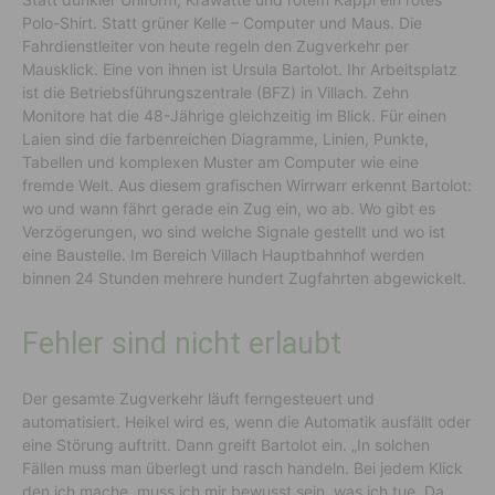
Polo-Shirt. Statt grüner Kelle – Computer und Maus. Die
Fahrdienstleiter von heute regeln den Zugverkehr per
Mausklick. Eine von ihnen ist Ursula Bartolot. Ihr Arbeitsplatz
ist die Betriebsführungszentrale (BFZ) in Villach. Zehn
Monitore hat die 48-Jährige gleichzeitig im Blick. Für einen
Laien sind die farbenreichen Diagramme, Linien, Punkte,
Tabellen und komplexen Muster am Computer wie eine
fremde Welt. Aus diesem grafischen Wirrwarr erkennt Bartolot:
wo und wann fährt gerade ein Zug ein, wo ab. Wo gibt es
Verzögerungen, wo sind welche Signale gestellt und wo ist
eine Baustelle. Im Bereich Villach Hauptbahnhof werden
binnen 24 Stunden mehrere hundert Zugfahrten abgewickelt.
Fehler sind nicht erlaubt
Der gesamte Zugverkehr läuft ferngesteuert und
automatisiert. Heikel wird es, wenn die Automatik ausfällt oder
eine Störung auftritt. Dann greift Bartolot ein. „In solchen
Fällen muss man überlegt und rasch handeln. Bei jedem Klick
den ich mache, muss ich mir bewusst sein, was ich tue. Da