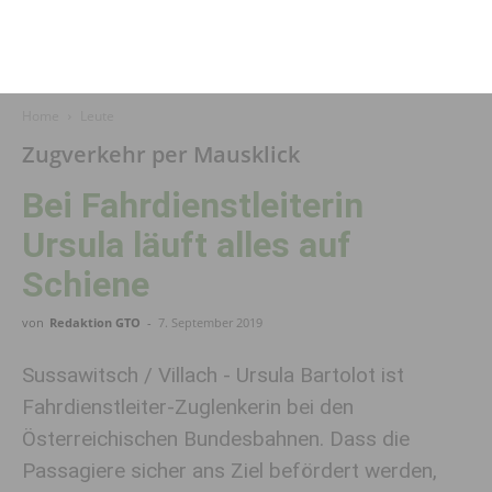
Home
Leute
Zugverkehr per Mausklick
Bei Fahrdienstleiterin
Ursula läuft alles auf
Schiene
von
Redaktion GTO
-
7. September 2019
Sussawitsch / Villach - Ursula Bartolot ist
Fahrdienstleiter-Zuglenkerin bei den
Österreichischen Bundesbahnen. Dass die
Passagiere sicher ans Ziel befördert werden,