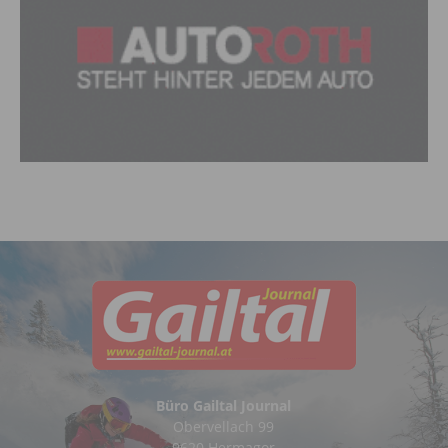
Büro Gailtal Journal
Obervellach 99
9620 Hermagor