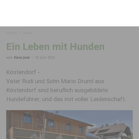
Home
Leute
Ein Leben mit Hunden
von
Hans Jost
-
10. Juni 2023
Köstendorf -
Vater Rudi und Sohn Mario Druml aus
Köstendorf sind beruflich ausgebildete
Hundeführer; und das mit voller Leidenschaft.