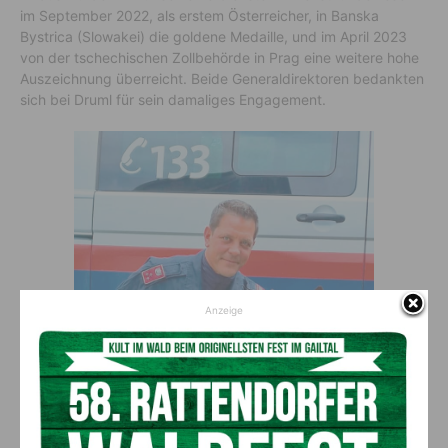
im September 2022, als erstem Österreicher, in Banska
Bystrica (Slowakei) die goldene Medaille, und im April 2023
von der tschechischen Zollbehörde in Prag eine weitere hohe
Auszeichnung überreicht. Beide Generaldirektoren bedankten
sich bei Druml für sein damaliges Engagement.
Anzeige