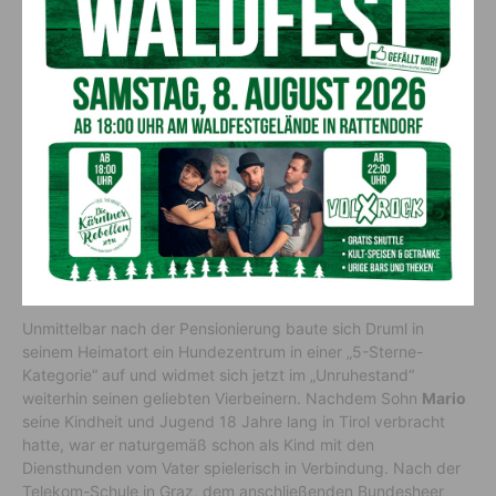
Mario Druml mit seinem bereits dritten Diensthund
„Cupido“, Spezialausbildung für Suchtmittel und als
Alpineinsatzhund
Leidenschaft geht weiter
Unmittelbar nach der Pensionierung baute sich Druml in
seinem Heimatort ein Hundezentrum in einer „5-Sterne-
Kategorie“ auf und widmet sich jetzt im „Unruhestand“
weiterhin seinen geliebten Vierbeinern. Nachdem Sohn
Mario
seine Kindheit und Jugend 18 Jahre lang in Tirol verbracht
hatte, war er naturgemäß schon als Kind mit den
Diensthunden vom Vater spielerisch in Verbindung. Nach der
Telekom-Schule in Graz, dem anschließenden Bundesheer