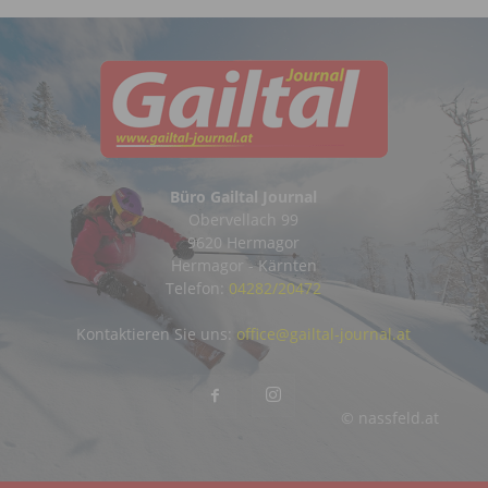
Büro Gailtal Journal
Obervellach 99
9620 Hermagor
Hermagor - Kärnten
Telefon:
04282/20472
Kontaktieren Sie uns:
office@gailtal-journal.at
© nassfeld.at