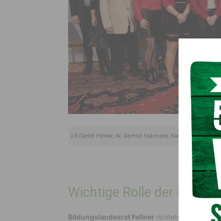
LR Daniel Fellner, AL Gerhild Hubmann, Klaudia Terkl (IB
Wichtige Rolle der Eleme
Bildungslandesrat Fellner
richtete herzliche W