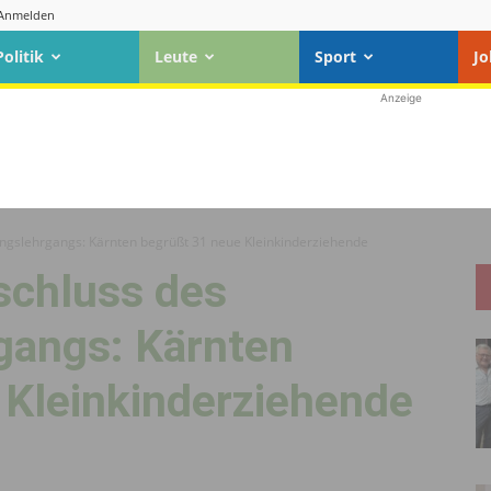
Anmelden
Politik
Leute
Sport
Jo
Anzeige
ungslehrgangs: Kärnten begrüßt 31 neue Kleinkinderziehende
schluss des
gangs: Kärnten
 Kleinkinderziehende