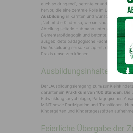
euch so dringend“, betonte er und hob die we
hervor, die eine zentrale Rolle im Leben von Ki
Ausbildung
in Kärnten und wünschte den neuen 
„Nehmt die Kinder so, wie sie sind, mit all ihren 
Abteilungsleiterin Hubmann unterstrich die Bed
Elementarpädagogik und betonte, dass Kärnten 
ausgebildete pädagogische Fachkräfte, die in d
Die Ausbildung sei so konzipiert, dass die Abso
Praxis umsetzen können.
Ausbildungsinhalte und P
Der „Ausbildungslehrgang zum/zur Kleinkinderz
darunter ein
Praktikum von 160 Stunden
. Die
Entwicklungspsychologie, Pädagogischen Ansä
MINT sowie Partizipation und Transitionen. Nu
Kindergärten und Kindertagesstätten aufnehme
Feierliche Übergabe der Ze