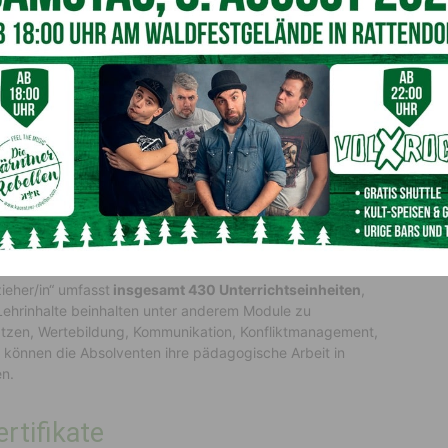
rtvolle Arbeit der Elementarpädagoginnen und -pädagogen
ndern und Eltern spielen. Er würdigte die
hohe Qualität der
Fachkräften viel Erfolg und Freude in ihrem Beruf:
Eigenheiten. Ihr könnt wirklich stolz auf euch sein.“
eutung ausgebildeter Fachkräfte in der
keine „Hilfskräfte“ in den Gruppen habe. „Wir haben nur
en Kindergärten und -tagesstätten arbeiten“, erklärte sie.
lventen fundiertes Wissen erwerben, das sie direkt in der
raktikum
ieher/in“ umfasst
insgesamt 430 Unterrichtseinheiten
,
 Lehrinhalte beinhalten unter anderem Module zu
tzen, Wertebildung, Kommunikation, Konfliktmanagement,
n können die Absolventen ihre pädagogische Arbeit in
n.
rtifikate