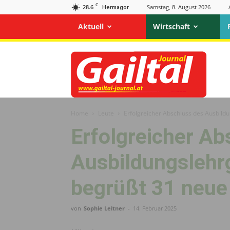
C
28.6
Samstag, 8. August 2026
Hermagor
Aktuell
Wirtschaft
Gailtal
Journal
Home
Leute
Erfolgreicher Abschluss des Ausbild
Erfolgreicher Ab
Ausbildungslehr
begrüßt 31 neue
von
Sophie Leitner
-
14. Februar 2025