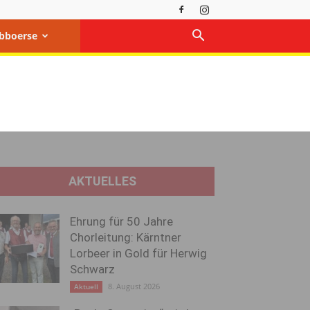
bboerse
AKTUELLES
Ehrung für 50 Jahre
Chorleitung: Kärntner
Lorbeer in Gold für Herwig
Schwarz
8. August 2026
Aktuell