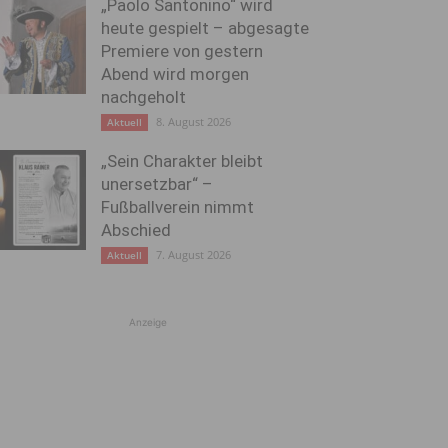
„Paolo Santonino“ wird
heute gespielt – abgesagte
Premiere von gestern
Abend wird morgen
nachgeholt
8. August 2026
Aktuell
„Sein Charakter bleibt
unersetzbar“ –
Fußballverein nimmt
Abschied
7. August 2026
Aktuell
Anzeige