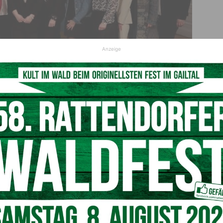
Anzeige
B) mit den Absolventinnen und dem Absolventen des Ausbildungslehrganges.
© LPD Kärnten/Wajand
ntarpädagogik
orte an die Absolventen und deren Familien. „Wir brauchen