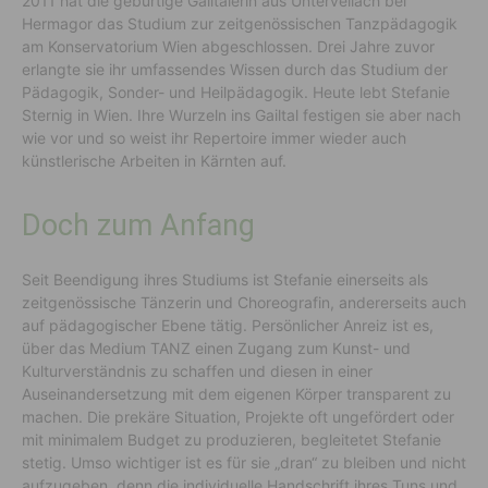
2011 hat die gebürtige Gailtalerin aus Untervellach bei
Hermagor das Studium zur zeitgenössischen Tanzpädagogik
am Konservatorium Wien abgeschlossen. Drei Jahre zuvor
erlangte sie ihr umfassendes Wissen durch das Studium der
Pädagogik, Sonder- und Heilpädagogik. Heute lebt Stefanie
Sternig in Wien. Ihre Wurzeln ins Gailtal festigen sie aber nach
wie vor und so weist ihr Repertoire immer wieder auch
künstlerische Arbeiten in Kärnten auf.
Doch zum Anfang
Seit Beendigung ihres Studiums ist Stefanie einerseits als
zeitgenössische Tänzerin und Choreografin, andererseits auch
auf pädagogischer Ebene tätig. Persönlicher Anreiz ist es,
über das Medium TANZ einen Zugang zum Kunst- und
Kulturverständnis zu schaffen und diesen in einer
Auseinandersetzung mit dem eigenen Körper transparent zu
machen. Die prekäre Situation, Projekte oft ungefördert oder
mit minimalem Budget zu produzieren, begleitetet Stefanie
stetig. Umso wichtiger ist es für sie „dran“ zu bleiben und nicht
aufzugeben, denn die individuelle Handschrift ihres Tuns und