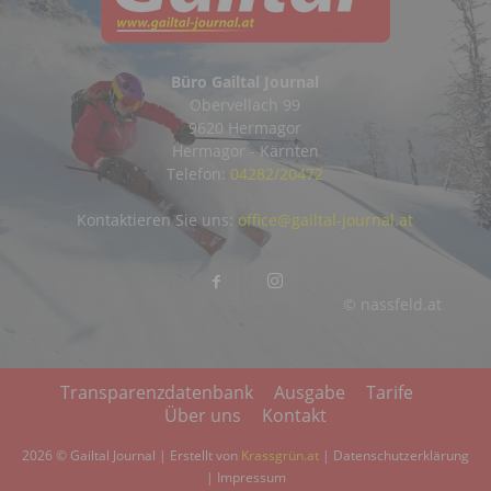
Büro Gailtal Journal
Obervellach 99
9620 Hermagor
Hermagor - Kärnten
Telefon:
04282/20472
Kontaktieren Sie uns:
office@gailtal-journal.at
© nassfeld.at
Transparenzdatenbank
Ausgabe
Tarife
Über uns
Kontakt
2026 © Gailtal Journal | Erstellt von
Krassgrün.at
|
Datenschutzerklärung
|
Impressum