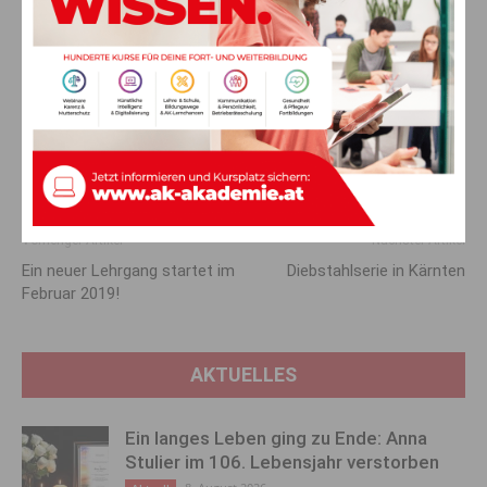
zurückblicken. So war sie für den Stella Award und dem Stück
„Und die Erde ist doch eine Scheibe“, in der Kategorie „beste
Produktion Kinderstücke“ nominiert. Viele Workshops,
Trainings und Tanzkurse zieren ihr umfassendes Portfolio, in
welchem deutlich spürbar wird, dass es sich bei ihrer
Performance um die Transparenz zu diversen Thematiken
handelt. Tanz stellt für die Künstlerin ein Ventil „des zum
Ausdruck bringens“ dar und schafft somit, dass ihre
Zuschauer über Grenzen gehen und neue Wege finden.
Vorheriger Artikel
Nächster Artikel
Ein neuer Lehrgang startet im
Diebstahlserie in Kärnten
Februar 2019!
AKTUELLES
Ein langes Leben ging zu Ende: Anna
Stulier im 106. Lebensjahr verstorben