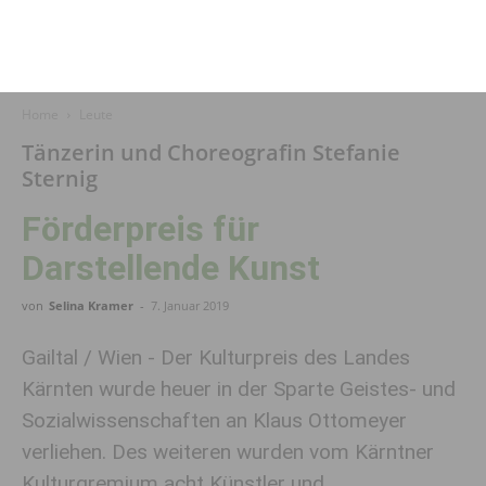
Home
Leute
Tänzerin und Choreografin Stefanie
Sternig
Förderpreis für
Darstellende Kunst
von
Selina Kramer
-
7. Januar 2019
Gailtal / Wien - Der Kulturpreis des Landes
Kärnten wurde heuer in der Sparte Geistes- und
Sozialwissenschaften an Klaus Ottomeyer
verliehen. Des weiteren wurden vom Kärntner
Kulturgremium acht Künstler und