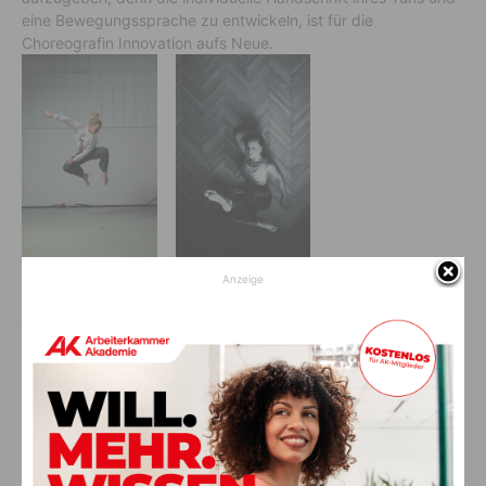
eine Bewegungssprache zu entwickeln, ist für die
Choreografin Innovation aufs Neue.
Anzeige
„Der zeitgenössische Tanz als Spiegel meiner Persönlichkeit,
als Spiegel der Gesellschaft, als Werkzeug zur Wahrnehmung
und zum Verständnis der Welt, in der wir leben“.
Erfolge
Allein 2018 kann die Tänzerin auf viele Projekte und Erfolge