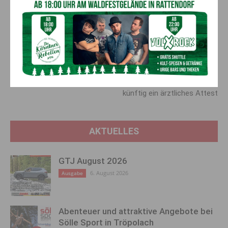
Vorheriger Artikel
Nächster Artikel
Meckis Imbiss
Vermummungs­verbot: Für
Hermagor/Arnoldstein
FFP2-Maske braucht ihr
künftig ein ärztliches Attest
AKTUELLES
GTJ August 2026
6. August 2026
Ausgabe
Abenteuer und attraktive Angebote bei
Sölle Sport in Tröpolach