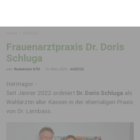
Home
ANZEIGE
Frauenarztpraxis Dr. Doris
Schluga
von
Redaktion GTO
-
10. März 2023
- ANZEIGE
Hermagor -
Seit Jänner 2022 ordiniert
Dr. Doris Schluga
als
Wahlärztin aller Kassen in der ehemaligen Praxis
von Dr. Lernbass.