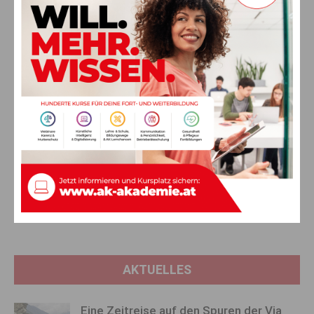
.
Vorheriger Artikel
Nächster Artikel
Leben für Musik und Gesang
Das sind die familien­
freundlichsten Hotels in
Kärnten
AKTUELLES
Eine Zeitreise auf den Spuren der Via