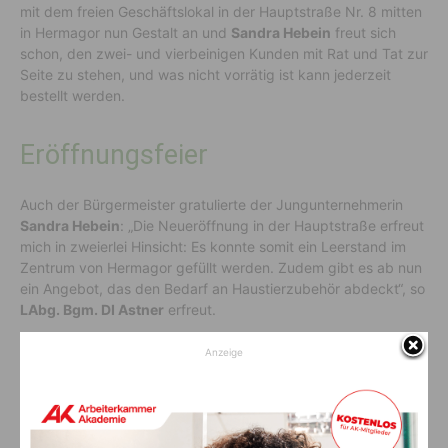
mit dem freien Geschäftslokal in der Hauptstraße Nr. 8 mitten
in Hermagor nun Gestalt an und
Sandra Hebein
freut sich
schon, den zwei- und vierbeinigen Kunden mit Rat und Tat zur
Seite zu stehen, und was nicht vorrätig ist kann jederzeit
bestellt werden.
Eröffnungsfeier
Auch der Bürgermeister gratulierte der Jungunternehmerin
Sandra Hebein
: „Die Neueröffnung in der Hauptstraße erfreut
mich in zweierlei Hinsicht: Es konnte somit ein Leerstand im
Zentrum von Hermagor gefüllt werden. Zudem gibt es ab nun
ein Angebot, das den Bedarf an Haustierzubehör abdeckt“, so
LAbg. Bgm. DI Astner
erfreut.
Anzeige