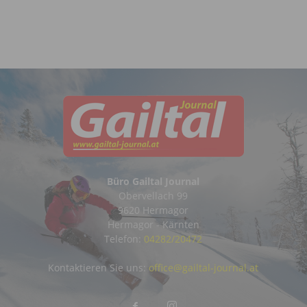
Büro Gailtal Journal
Obervellach 99
9620 Hermagor
Hermagor - Kärnten
Telefon:
04282/20472
Kontaktieren Sie uns:
office@gailtal-journal.at