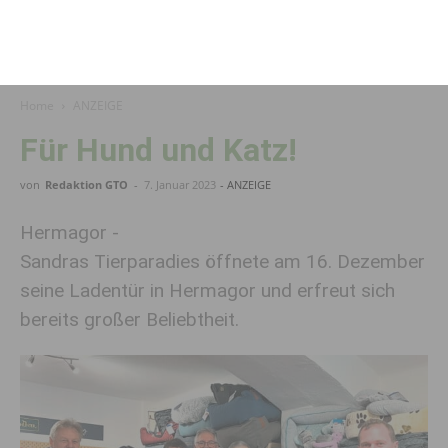
Home
ANZEIGE
Für Hund und Katz!
von
Redaktion GTO
-
7. Januar 2023
- ANZEIGE
Hermagor -
Sandras Tierparadies öffnete am 16. Dezember
seine Ladentür in Hermagor und erfreut sich
bereits großer Beliebtheit.