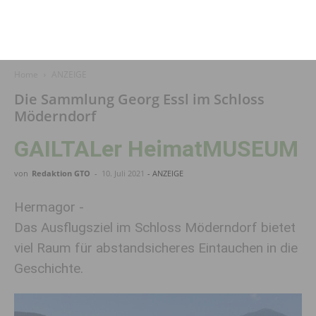
Home
ANZEIGE
Die Sammlung Georg Essl im Schloss
Möderndorf
GAILTALer HeimatMUSEUM
von
Redaktion GTO
-
10. Juli 2021
- ANZEIGE
Hermagor -
Das Ausflugsziel im Schloss Möderndorf bietet
viel Raum für abstandsicheres Eintauchen in die
Geschichte.