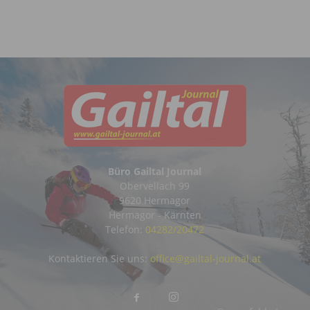
Büro Gailtal Journal
Obervellach 99
9620 Hermagor
Hermagor - Kärnten
Telefon:
04282/20472
Kontaktieren Sie uns:
office@gailtal-journal.at