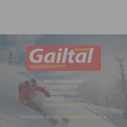
Büro Gailtal Journal
Obervellach 99
9620 Hermagor
Hermagor - Kärnten
Telefon:
04282/20472
Kontaktieren Sie uns:
office@gailtal-journal.at