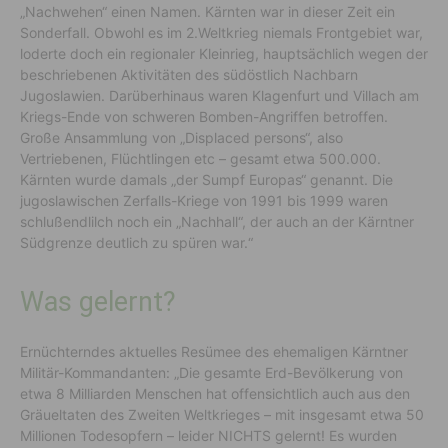
„Nachwehen“ einen Namen. Kärnten war in dieser Zeit ein
Sonderfall. Obwohl es im 2.Weltkrieg niemals Frontgebiet war,
loderte doch ein regionaler Kleinrieg, hauptsächlich wegen der
beschriebenen Aktivitäten des südöstlich Nachbarn
Jugoslawien. Darüberhinaus waren Klagenfurt und Villach am
Kriegs-Ende von schweren Bomben-Angriffen betroffen.
Große Ansammlung von „Displaced persons“, also
Vertriebenen, Flüchtlingen etc – gesamt etwa 500.000.
Kärnten wurde damals „der Sumpf Europas“ genannt. Die
jugoslawischen Zerfalls-Kriege von 1991 bis 1999 waren
schlußendlilch noch ein „Nachhall“, der auch an der Kärntner
Südgrenze deutlich zu spüren war.“
Was gelernt?
Ernüchterndes aktuelles Resümee des ehemaligen Kärntner
Militär-Kommandanten: „Die gesamte Erd-Bevölkerung von
etwa 8 Milliarden Menschen hat offensichtlich auch aus den
Gräueltaten des Zweiten Weltkrieges – mit insgesamt etwa 50
Millionen Todesopfern – leider NICHTS gelernt! Es wurden