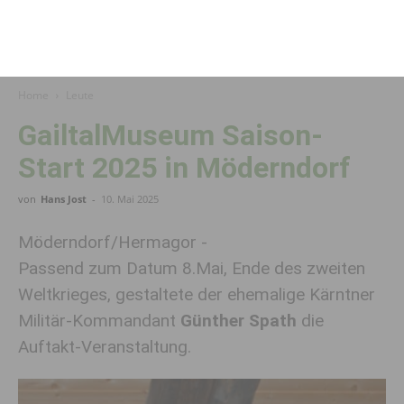
Home
Leute
GailtalMuseum Saison-
Start 2025 in Möderndorf
von
Hans Jost
-
10. Mai 2025
Möderndorf/Hermagor -
Passend zum Datum 8.Mai, Ende des zweiten
Weltkrieges, gestaltete der ehemalige Kärntner
Militär-Kommandant
Günther Spath
die
Auftakt-Veranstaltung.