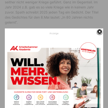
seither nicht weniger Kriege geführt. Ganz im Gegenteil. Im
Jahr 2024 z.B. gab es so viele Kriege wie in keinem Jahr
zuvor. Spath schreibt 2025 jeden Tag ein Gedicht. Der Titel
des Gedichtes für den 8.Mai lautet: „In 80 Jahren nichts
gelernt“.
Anzeige