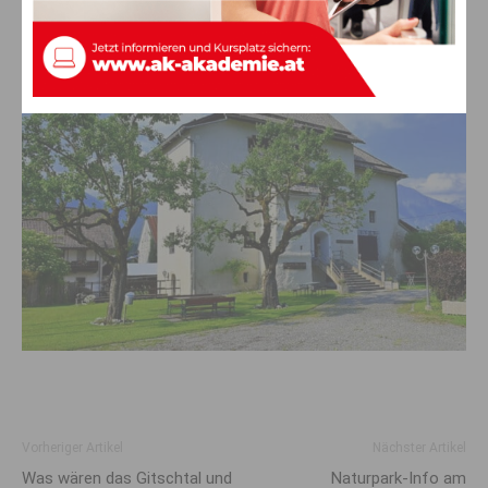
Museumseröffnung in Möderndorf
Vorheriger Artikel
Nächster Artikel
Was wären das Gitschtal und
Naturpark-Info am