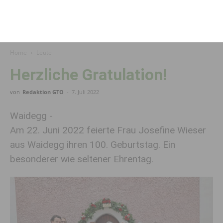
Home
Leute
Herzliche Gratulation!
von
Redaktion GTO
-
7. Juli 2022
Waidegg -
Am 22. Juni 2022 feierte Frau Josefine Wieser
aus Waidegg ihren 100. Geburtstag. Ein
besonderer wie seltener Ehrentag.