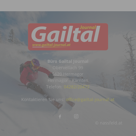
Büro Gailtal Journal
Obervellach 99
9620 Hermagor
Hermagor - Kärnten
Telefon:
04282/20472
Kontaktieren Sie uns:
office@gailtal-journal.at
© nassfeld.at