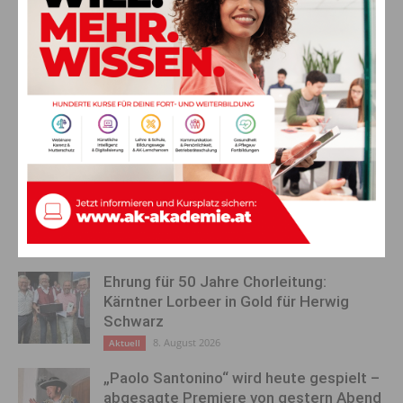
Vorheriger Artikel
Nächster Artikel
Geballte Berg-Vielfalt
Es ist eine Katastrophe
AKTUELLES
Ein langes Leben ging zu Ende: Anna
Stulier im 106. Lebensjahr verstorben
8. August 2026
Aktuell
Ehrung für 50 Jahre Chorleitung:
Kärntner Lorbeer in Gold für Herwig
Schwarz
8. August 2026
Aktuell
„Paolo Santonino“ wird heute gespielt –
abgesagte Premiere von gestern Abend