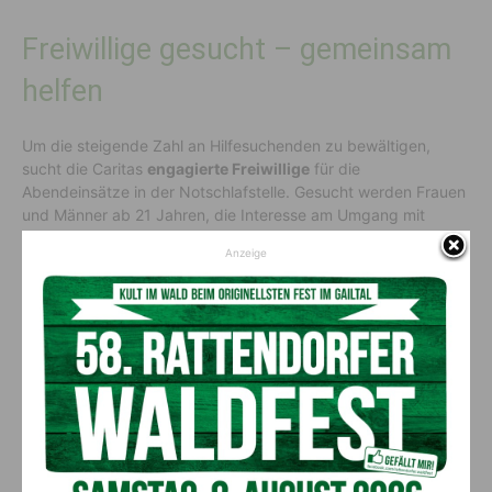
Freiwillige gesucht – gemeinsam
helfen
Um die steigende Zahl an Hilfesuchenden zu bewältigen,
sucht die Caritas
engagierte Freiwillige
für die
Abendeinsätze in der Notschlafstelle. Gesucht werden Frauen
und Männer ab 21 Jahren, die Interesse am Umgang mit
obdachlosen Menschen haben. Die Aufgaben
umfassen
Anzeige
Gespräche
mit Klient:innen, Unterstützung beim
Bettenbeziehen und
kleine gemeinsame Aktivitäten
wie
Kartenspielen – immer im Zweier-Team und optional
kombiniert mit Diensten am Kältetelefon. Die möglichen
Einsatzzeiten sind
Montag bis Sonntag von 18 bis 21 Uhr
.
Interessierte können sich unter
freiwillig@caritas-
kaernten.at
melden.
Hilfe auch über den Winter hinaus