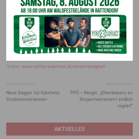
Auch nach Abschluss der Winternothilfe stehen
Eggerheim
und NOST in Klagenfurt
weiterhin offen, um obdachlosen
Menschen Schutz und Unterstützung zu bieten. Da Not keine
Jahreszeit kennt, bittet die Caritas Kärnten zudem um
Spenden:
Caritas Kärnten
IBAN: AT40 2070 6000 0000 5587
Spendenzweck: Wohnungslosenhilfe
Online:
www.caritas-kaernten.at/obdachlosigkeit
Vorheriger Artikel
Nächster Artikel
Neue Bagger für Kärntens
FPÖ – Berger: „Elternkarenz im
Straßenmeistereien
Bürgermeisteramt endlich
regeln!”
AKTUELLES