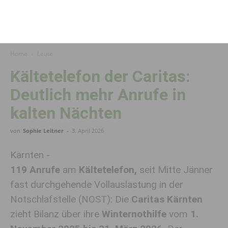
Home
Leute
Kältetelefon der Caritas:
Deutlich mehr Anrufe in
kalten Nächten
von
Sophie Leitner
-
3. April 2026
Kärnten -
119 Anrufe
am
Kältetelefon,
seit Mitte Jänner
fast durchgehende Vollauslastung in der
Notschlafstelle (NOST): Die
Caritas Kärnten
zieht Bilanz über ihre
Winternothilfe
vom
1.