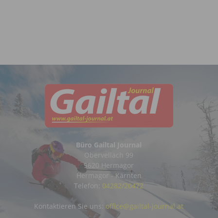
Büro Gailtal Journal
Obervellach 99
9620 Hermagor
Hermagor - Kärnten
Telefon:
04282/20472
Kontaktieren Sie uns:
office@gailtal-journal.at