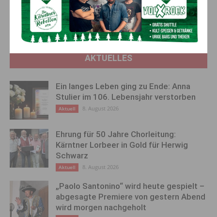
als Grundlage für
Jahreshauptversammlung der
Wirtschaftskammer 2.0 der
Feuerwehr Arnoldstein
ÖVP
AKTUELLES
Ein langes Leben ging zu Ende: Anna
Stulier im 106. Lebensjahr verstorben
8. August 2026
Aktuell
Ehrung für 50 Jahre Chorleitung:
Kärntner Lorbeer in Gold für Herwig
Schwarz
8. August 2026
Aktuell
„Paolo Santonino“ wird heute gespielt –
abgesagte Premiere von gestern Abend
wird morgen nachgeholt