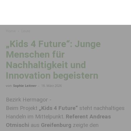
Home
Leute
„Kids 4 Future“: Junge
Menschen für
Nachhaltigkeit und
Innovation begeistern
von
Sophie Leitner
-
18. März 2026
Bezirk Hermagor -
Beim Projekt
„Kids 4 Future“
steht nachhaltiges
Handeln im Mittelpunkt.
Referent Andreas
Otmischi
aus
Greifenburg
zeigte den