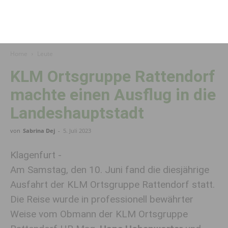
Home
Leute
KLM Ortsgruppe Rattendorf
machte einen Ausflug in die
Landeshauptstadt
von
Sabrina Dej
-
5. Juli 2023
Klagenfurt -
Am Samstag, den 10. Juni fand die diesjährige
Ausfahrt der KLM Ortsgruppe Rattendorf statt.
Die Reise wurde in professionell bewährter
Weise vom Obmann der KLM Ortsgruppe