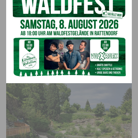
Stadtspaziergang mit Besuch im
Botanischen Garten
Danach spazierten die Gailtaler gemütlich durch die Stadt, wo
sie im Hofbräu ihr Mittagessen genossen. Der Abschluss der
Ausfahrt bildete ein Besuch im Botanischen Garten, in dem es
jede Menge sowohl heimischer, als auch exotischer Pflanzen
zu besichtigen gab. Mit vielen schönen Eindrücken im Gepäck
ging der interessante und lehrreiche Tagesausflug zu Ende.