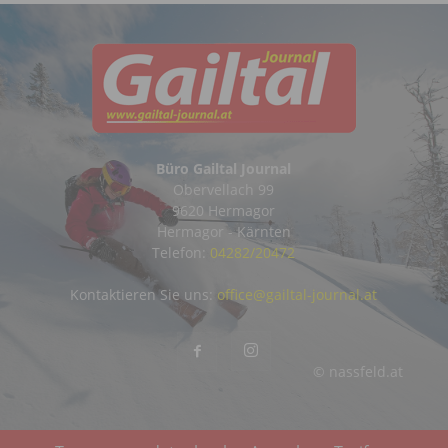
Büro Gailtal Journal
Obervellach 99
9620 Hermagor
Hermagor - Kärnten
Telefon:
04282/20472
Kontaktieren Sie uns:
office@gailtal-journal.at
© nassfeld.at